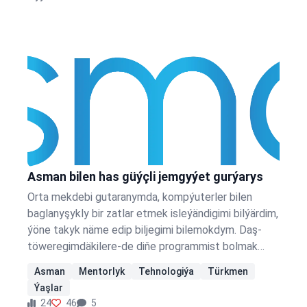
diýip…
Asman bilen has güýçli jemgyýet gurýarys
Orta mekdebi gutaranymda, kompýuterler bilen
baglanyşykly bir zatlar etmek isleýändigimi bilýärdim,
ýöne takyk näme edip biljegimi bilemokdym. Daş-
töweregimdäkilere-de diňe programmist bolmak
isleýändigimi aýdýardym. Ýöne, haýsy ýoldan
Asman
Mentorlyk
Tehnologiýa
Türkmen
gitmelidigimi ýa-da bu ýollaryň meni nirä eltjegini
Ýaşlar
bilemokdym. Daş-töweregimde ýagdaýy meniňki
24
46
5