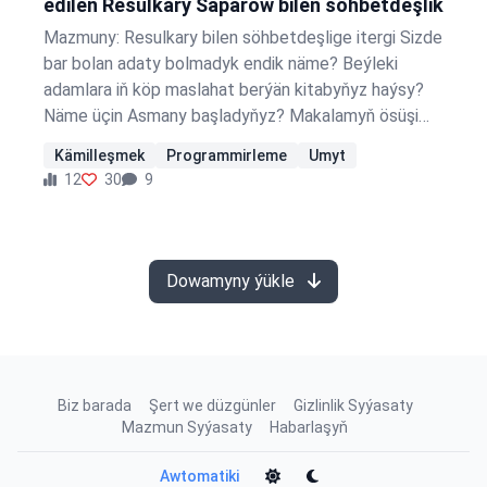
edilen Resulkary Saparow bilen söhbetdeşlik
Mazmuny: Resulkary bilen söhbetdeşlige itergi Sizde
bar bolan adaty bolmadyk endik näme? Beýleki
adamlara iň köp maslahat berýän kitabyňyz haýsy?
Näme üçin Asmany başladyňyz? Makalamyň ösüşi
indi nähili geçýär? Geçmişde şowsuzlyk, şu wagt
Kämilleşmek
Programmirleme
Umyt
bolsa üstünlik diýip hasap eden zadyňyz boldumy?
12
30
9
Geliň, ilkinji mysalyňyza biraz çuňňur gireliň. Siz Ýyldyz
Tehniki uniwersitetinde iki ýyl okadyňyz, soňra bolsa
Bilkent uniwersitetine geçdiňiz. Iki ýyldan soň
uniwersitetiňizi çalyşsaňyz, uniwersitetdäki iki
Dowamyny ýükle
ýylyňyzy biderek sarp eden ýaly pikir etmediňizmi?
Şowsuzlyklar bilen baglanyşykly…
Biz barada
Şert we düzgünler
Gizlinlik Syýasaty
Mazmun Syýasaty
Habarlaşyň
Awtomatiki