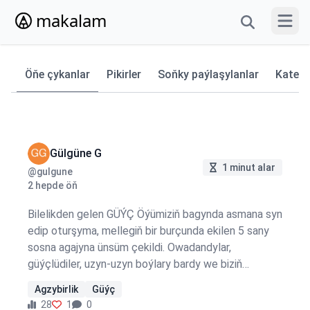
makalam
Menýun
Öňe çykanlar
Pikirler
Soňky paýlaşylanlar
Katego
Gülgüne G
1 minut alar
@gulgune
2 hepde öň
Bilelikden gelen GÜÝÇ Öýümiziň bagynda asmana syn
edip oturşyma, mellegiň bir burçunda ekilen 5 sany
sosna agajyna ünsüm çekildi. Owadandylar,
güýçlüdiler, uzyn-uzyn boýlary bardy we biziň
mellegimize üýtgeşik bir gelşik berip durdylar.
Agzybirlik
Güýç
Başlaryny asmana ýetirjek bolup ösüp baryşlaryna
28
1
0