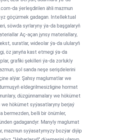
com-da ýerleşdirilen ähli mazmun
syz göçürmek gadagan. Intellektual
leri, söwda syrlaryny ýa-da başgalaryň
riallar Aç-açan jynsy materiallary,
st, suratlar, wideolar ýa-da ulularyň
gi, öz janyňa kast etmegi ýa-da
, grafiki şekilleri ýa-da zorlukly
azmun, şol sanda neşe serişdelerini
içine alýar. Şahsy maglumatlar we
durmuşyň eldegrilmesizligine hormat
Kanunlary, düzgünnamalary we hökümet
ri we hökümet syýasatlaryny berjaý
bermezden, belli bir önümler,
bünden gadagandyr. Manyly maglumat
lar, mazmun syýasatymyzy bozýar diýip
aňyz, "Habarlaşyň" düwmesini ulanyp