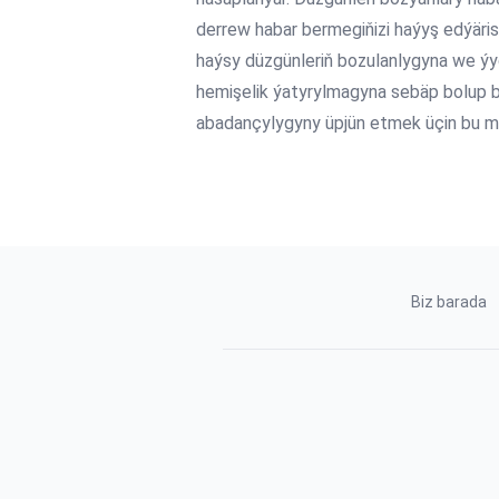
derrew habar bermegiňizi haýyş edýäris
haýsy düzgünleriň bozulanlygyna we ý
hemişelik ýatyrylmagyna sebäp bolup 
abadançylygyny üpjün etmek üçin bu 
Biz barada