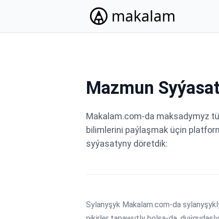
makalam
Mazmun Syýasa
Makalam.com-da maksadymyz türkme
bilimlerini paýlaşmak üçin platf
syýasatyny döretdik:
Sylanyşyk Makalam.com-da sylanyşykly w
pikirler tapawutly bolsa-da, duýgudaşly