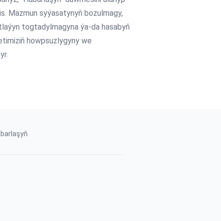
reris. Mazmun syýasatynyň bozulmagy,
gtlaýyn togtadylmagyna ýa-da hasabyň
ýetimiziň howpsuzlygyny we
yr.
barlaşyň