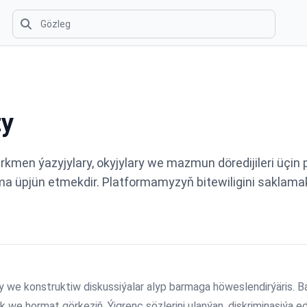
ty
n ýazyjylary, okyjylary we mazmun döredijileri üçin pik
orma üpjün etmekdir. Platformamyzyň bitewiligini sakla
e konstruktiw diskussiýalar alyp barmaga höweslendirýäris. Başg
k we hormat görkeziň. Ýigrenç sözlerini ulanýan, diskriminasiýa e