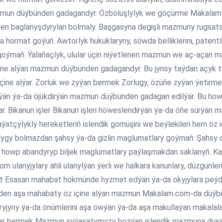
azmun düýbünden gadagandyr. Özboluşlylyk we göçürme Makalam.
len baglanyşdyrylan bolmaly. Başgasyna degişli mazmuny rugsat
yna hormat goýuň. Awtorlyk hukuklaryny, söwda belliklerini, patent
ýmaň. Ýalaňaçlyk, ulular üçin niýetlenen mazmun we aç-açan mate
ine alýan mazmun düýbünden gadagandyr. Bu jynsy taýdan açyk tek
ine alýar. Zorluk we zyýan bermek Zorlugy, özüňe zyýan ýetirme
än ýa-da öjükdirýän mazmun düýbünden gadagan edilýär. Bu howplar
r. Bikanun işler Bikanun işleri höweslendirýän ýa-da öňe sürýän m
ýatçylykly hereketleriň islendik görnüşini we beýlekileri hem öz 
çylygy bolmazdan şahsy ýa-da gizlin maglumatlary goýmaň. Şahsy 
na howp abandyryp biljek maglumatlary paýlaşmakdan saklanyň. 
 ulanyjylary ähli ulanylýan ýerli we halkara kanunlary, düzgünle
 Esasan mahabat hökmünde hyzmat edýän ýa-da okyjylara peýda 
enden aşa mahabaty öz içine alýan mazmun Makalam.com-da düý
yryjyny ýa-da önümlerini aşa öwýän ýa-da aşa makullaýan makala
abar bermek Mazmun syýasatymyzy bozýan islendik mazmuna duşs