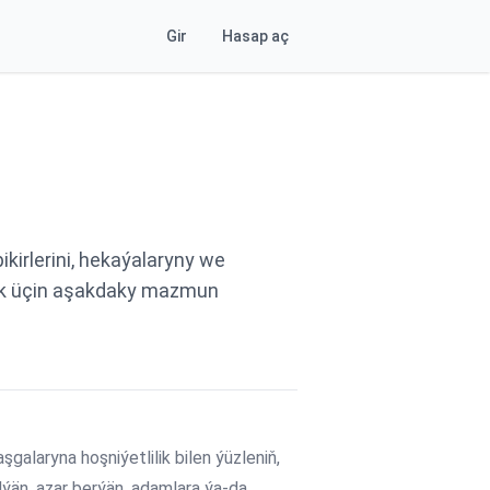
Gir
Hasap aç
irlerini, hekaýalaryny we
mak üçin aşakdaky mazmun
alaryna hoşniýetlilik bilen ýüzleniň,
dýän, azar berýän, adamlara ýa-da