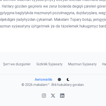
. Hatlary gözden geçireris we zerur bolanda degişli çäreleri gö
ygylygyna baglylykda mazmunyň pozulmagyna, duýduryşlara, wa
biljekdigini ýadyňyzdan çykarmaň. Makalam Topary bolup, jemgy
mazmun syýasatyny üýtgetmek ýa-da täzelemek hukugymyz bard
Şert we düzgünler
Gizlinlik Syýasaty
Mazmun Syýasaty
Ha
Awtomatiki
© 2026
makalam™
. Ähli hukuklary goralan.