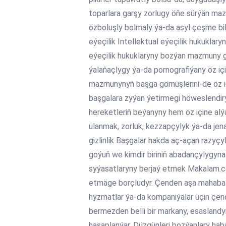
toparlara garşy zorlugy öňe sürýän m
özboluşly bolmaly ýa-da asyl çeşme bi
eýeçilik Intellektual eýeçilik hukuklar
eýeçilik hukuklaryny bozýan mazmuny go
ýalaňaçlygy ýa-da pornografiýany öz iç
mazmunynyň başga görnüşlerini-de öz iç
başgalara zyýan ýetirmegi höweslendirý
hereketleriň beýanyny hem öz içine alýa
ulanmak, zorluk, kezzapçylyk ýa-da jena
gizlinlik Başgalar hakda aç-açan razy
goýuň we kimdir biriniň abadançylygy
syýasatlaryny berjaý etmek Makalam.com
etmäge borçludyr. Çenden aşa mahabat
hyzmatlar ýa-da kompaniýalar üçin ç
bermezden belli bir markany, esasland
hasaplanýar. Düzgünleri bozýanlary h