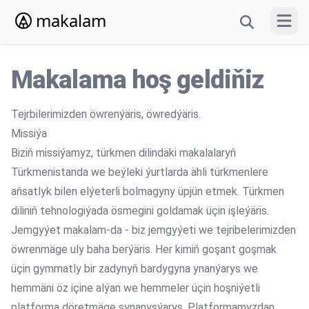
makalam
Menýun
Makalama hoş geldiňiz
Tejrbilerimizden öwrenýäris, öwredýäris.
Missiýa
Biziň missiýamyz, türkmen dilindäki makalalaryň
Türkmenistanda we beýleki ýurtlarda ähli türkmenlere
aňsatlyk bilen elýeterli bolmagyny üpjün etmek. Türkmen
diliniň tehnologiýada ösmegini goldamak üçin işleýäris.
Jemgyýet makalam-da - biz jemgyýeti we tejribelerimizden
öwrenmäge uly baha berýäris. Her kimiň goşant goşmak
üçin gymmatly bir zadynyň bardygyna ynanýarys we
hemmäni öz içine alýan we hemmeler üçin hoşniýetli
platforma döretmäge synanyşýarys. Platformamyzdan