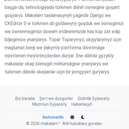
başga-da, tehnologiýada türkmen diliniň ösmegine goşant
goşýarys. Makalam taslamasynyň çäginde Django we
CKEditor 5-e türkmen dil goldawyny goşduk we ösmegimizi
we öwrenmegimizi dowam etdirenimizde has köp zat edip
biljegimize ynanýarys. Topar Toparymyz, okyjylarymyz üçin
maglumat beriji we ýakymly platforma döretmäge
niýetlenen meýletinçilerden durýar. Ene diliňde gyzykly
makalalar okap bilmegiň möhümdigine ynanýarys we
türkmen dilinde okaýanlar üçin bir jemgyýet gurýarys.
Biz barada
Şert we düzgünler
Gizlinlik Syýasaty
Mazmun Syýasaty
Habarlaşyň
Awtomatiki
© 2026
makalam™
. Ähli hukuklary goralan.