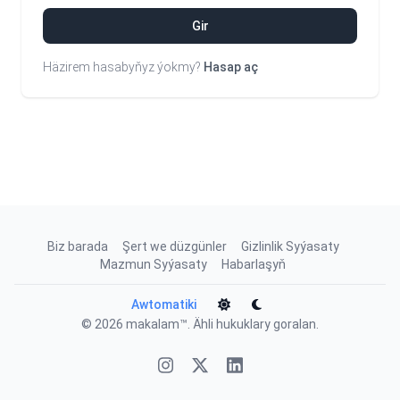
Gir
Häzirem hasabyňyz ýokmy?
Hasap aç
Biz barada
Şert we düzgünler
Gizlinlik Syýasaty
Mazmun Syýasaty
Habarlaşyň
Awtomatiki
© 2026
makalam™
. Ähli hukuklary goralan.