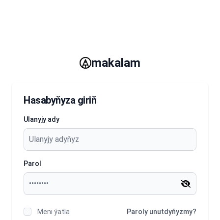
makalam
Hasabyňyza giriň
Ulanyjy ady
Parol
Meni ýatla
Paroly unutdyňyzmy?