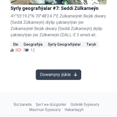
Syrly geografiýalar #7: Seddi Zülkarneýn
41°55'19.2"N 70°48'24.7"E Zülkarneýniň Beýik diwary
(Seddi Zülkarneýn) diýlip çaklanylýan ýer
Zülkarneýniň Beýik diwary (Seddi Zülkarneýn) diýlip
çaklanylýan ýer Zülkarneýn (DALL-E 3 emeli aň
tarapyndan döredilen surat) Zülkarneýn, Gurhany
Din
Geografiýa
Syrly Geografiýalar
Taryh
Kerimiň Kehf süresinde ady agzalan keramatly
5
7
12
şahsyýetidir. Onuň ady "iki şahly" ýa-da "iki zamanyň
eýesi" diýmegi aňladýar we onuň kimdigi barada dürli
çaklamalar bar. Käbir düşündirişlere görä, ol
Aleksandr Makedonskiý (Bu çaklama nädogrydyr,
Dowamyny ýükle
sebäbi Aleksandr gadymy grek taňrylaryna sygynan,
Zülkarneýn bolsa Alla sygynan) beýlekileriň pikiriçe
başga bir…
Biz barada
Şert we düzgünler
Gizlinlik Syýasaty
Mazmun Syýasaty
Habarlaşyň