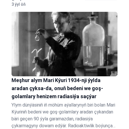
has pes derejede bolan…
3 ýyl öň
Meşhur alym Mari Kýuri 1934-nji ýylda
aradan çyksa-da, onuň bedeni we goş-
golamlary henizem radiasiýa saçýar
Ylym dünýäsiniň iň möhüm aýallarynyň biri bolan Mari
Kýuriniň bedeni we goş-golamlary aradan çykandan
bäri geçen 90 ýyla garamazdan, radiasiýa
çykarmagyny dowam edýär. Radioaktiwlik boýunça