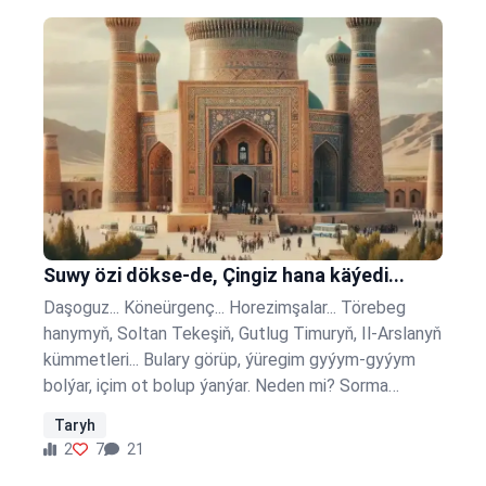
Suwy özi dökse-de, Çingiz hana käýedi...
Daşoguz... Köneürgenç... Horezimşalar... Törebeg
hanymyň, Soltan Tekeşiň, Gutlug Timuryň, Il-Arslanyň
kümmetleri... Bulary görüp, ýüregim gyýym-gyýym
bolýar, içim ot bolup ýanýar. Neden mi? Sorma
kardeşim. Bir wagtlar gülläp ösen, ylmyň, bilimiň,
Taryh
söwdaň ösen ýeri bolan Horezim, tekepbirligiň,
2
7
21
ulumsylygyň, nadanlygyň gurbany bolýar. 1220-nji