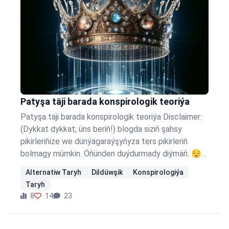
Patyşa täji barada konspirologik teoriýa
Patyşa täji barada konspirologik teoriýa Disclaimer:
(Dykkat dykkat, üns beriň!) blogda siziň şahsy
pikirleriňize we dünýägaraýşyňyza ters pikirleriň
bolmagy mümkin. Öňünden duýdurmady diýmäň. 😌
🙌 Bugünki temamyz patyşa täji barada bolar.
Alternatiw Taryh
Dildüwşik
Konspirologiýa
Eýsemde patyşanyň täji näme? Täç monarhyň
Taryh
(patyşanyň, soltanyň, emiriň we ş.m) güýç
8
14
23
gudratynyň simwoly. Ýönekeýje hiç zada peýdasy
degmeýän täç nädip patyşa güýç gudrat bagyş edip
biler? Ritual (ýagny täçgeýdirmek dabarasy) arkaly.