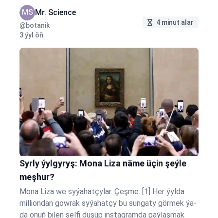
Täç geýdirýän boljak patyşaň ýanyna golaýlaýar we
Mr. Science
täji geýdirýär. Edil şol wagty hamala…
4 minut alar
@botanik
3 ýyl öň
Syrly ýylgyryş: Mona Liza näme üçin şeýle
meşhur?
Mona Liza we syýahatçylar. Çeşme: [1] Her ýylda
milliondan gowrak syýahatçy bu sungaty görmek ýa-
da onuň bilen selfi düşüp instagramda paýlaşmak