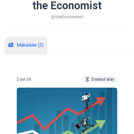
the Economist
@theEconomist
Makalalar (3)
2 ýyl öň
3 minut alar