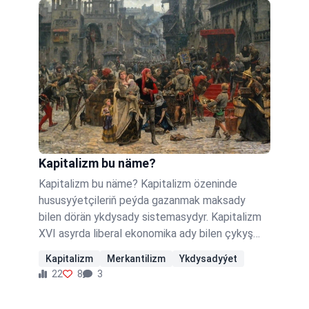
berilýän bütin hyzmatlaryň halka deň derejede
we…
Kapitalizm bu näme?
Kapitalizm bu näme? Kapitalizm özeninde
hususyýetçileriň peýda gazanmak maksady
bilen dörän ykdysady sistemasydyr. Kapitalizm
XVI asyrda liberal ekonomika ady bilen çykyş
edýärdi. Kapitalizm hususyýetçilik, maýa goýum,
Kapitalizm
Merkantilizm
Ykdysadyýet
hakyna tutmaklyk, bazar bäsdeşligini özünde
22
8
3
jemleýär. Bahalar kapitalizmde esasan bäsdeşler
tarapyndan kesgitlenýändir. Feodalizmden soň