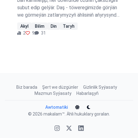
bäri kämilleşip, her döwründe özüniň çäksizligini
subut edip gelýär. Daş - töweregimizde görýän
we görmeýän zatlarymyzyň ählisiniň aňyrysynda
bilim saklanýar. Adamzat bilimden daşlaşdygyça
Akyl
Bilim
Din
Taryh
oňa howp salýan zatlardan goranmak
2
9
31
mümkinçiligi hiçlige tarap gidýär. Taryhda
adamlaryň elmydama gözlegde bolup, daş
töwereginde bolup geçýän hadysalaryň sebäbini
bilmek isläpdirler. Bir ýere ýyldyrym düşýär.
Düşen ýerinde güýçli ses, ot çykýar. Muny gören
aň taýdan häzirki zaman adamlary bilen
deňeşdirilende has pes derejede bolan…
Biz barada
Şert we düzgünler
Gizlinlik Syýasaty
Mazmun Syýasaty
Habarlaşyň
Awtomatiki
© 2026
makalam™
. Ähli hukuklary goralan.