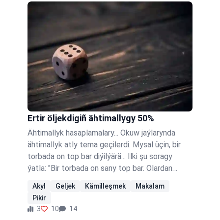
olardan öňdesiňizdir" "Ähli…
Ertir öljekdigiñ ähtimallygy 50%
Ähtimallyk hasaplamalary... Okuw jaýlarynda
ähtimallyk atly tema geçilerdi. Mysal üçin, bir
torbada on top bar diýilýärä... Ilki şu soragy
ýatla: "Bir torbada on sany top bar. Olardan
dörüsi ýaşyl, üçüsi gyzyl, ikisi gök, biri ak.
Akyl
Geljek
Kämilleşmek
Makalam
Torbadan alynan bir topyň gök reňkli bolmak
Pikir
ähtimallygy näçä deň?" Ýaşaýan ýaşamaýan,
3
10
14
matematika bilen gyzyklanýan gyzyklanmaýan