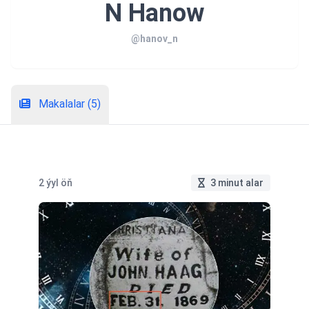
N Hanow
@hanov_n
Makalalar (5)
2 ýyl öň
3 minut alar