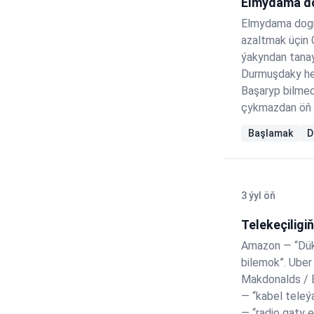
Elmydama do
Elmydama dogry
azaltmak üçin G
ýakyndan tana
Durmuşdaky he
Başaryp bilme
çykmazdan öň 
görünmegiň he
Başlamak
D
her…
3 ýyl öň
Telekeçiligi
Amazon — “Dük
bilemok”. Uber
Makdonalds / B
— “kabel teleý
— “radio gaty 