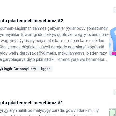
ada pikirlenmeli meselämiz #2
, durman-säginmän zähmet çekýänler ýyllar boýy şöhratlandy.
yrmaýanlar töwereginden alkyş çöpleýän wagty, özüne hem-
a wagtyny aýyrmagy başaranlar käte aç-açan käte uzakdan
 Köp işlemek düşünjesi güýçli derejede adamlaryň köpüsiniň
yldy welin, duraýsak söýülmeris, makullanmarys, bizden razy
a garyplaşarys diýip pikir etdik. Hemme ýere we hemmelere
özümize gijä galdyk. “Köp işlemeli” düşünjesiniň we onuň
yk Işgär Gatnaşyklary
Işgär
olýulmalarynyň ýesiri bolanlaryň, durmuşyň syrlaryndan biri
 deňagramlylyk" düşünjesi barada oýlanmaklary…
ada pikirlenmeli meselämiz #1
ryjylaryň nähili bolmalydygy barada, gowy lider kim, uly