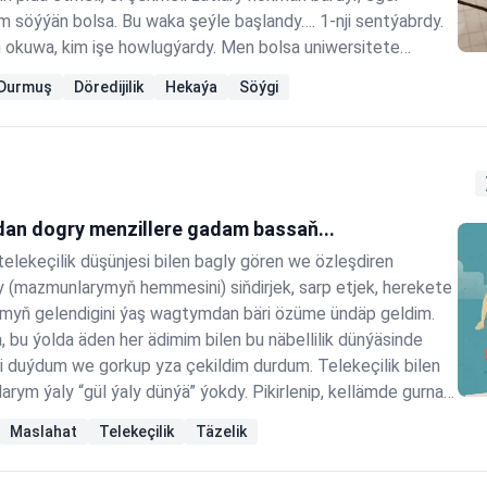
 söýýän bolsa. Bu waka şeýle başlandy…. 1-nji sentýabrdy.
m okuwa, kim işe howlugýardy. Men bolsa uniwersitete
 Sebäbi talyp bolmak arzuwym hasyl bolupdy. Okuwymyň
Durmuş
Döredijilik
Hekaýa
Söýgi
em begenýärdim, hem aljyraýardym……
dan dogry menzillere gadam bassaň...
telekeçilik düşünjesi bilen bagly gören we özleşdiren
(mazmunlarymyň hemmesini) siňdirjek, sarp etjek, herekete
myň gelendigini ýaş wagtymdan bäri özüme ündäp geldim.
, bu ýolda äden her ädimim bilen bu näbellilik dünýäsinde
mi duýdum we gorkup yza çekildim durdum. Telekeçilik bilen
arym ýaly “gül ýaly dünýä” ýokdy. Pikirlenip, kellämde gurnap
elli bir ýere gelende (bişişende) batyrgaýlyk bilen ädim
Maslahat
Telekeçilik
Täzelik
ildim. Telekeçilik işinde başlangyç mugallymym…