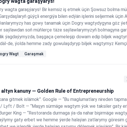
gry wagta garaşýarys!
 wagta garaşýarys! Bir kemsiz iş etmek üçin Şowsuz bolma müm
arşydaşlaryň güýçli energiýa bilen edýän işlerini seljermek üçin 
ýanlarymyzy has gowy tanamak üçin Dogry wagtydygyna göz ýet
r saýlawdan soň müňlerçe täze saýlawlarymyzyň bolmagyna ga
dik ýagdaýymyzda, başgaça çemeleşip dowam edip biljek wagty
däl-de, ýolda hemme zady gowulaşdyryp biljek wagtymyz Kemçil
mmeleri ýadatýan wagty Elmydama dogry wagta garaşýarys! Meni
ogry Wagt
Garaşmak
ň altyn kanuny — Golden Rule of Entrepreneurship
ana gitmek islämok”. Google — “Bu maglumatlary nireden tapm
 / Lyft / Bolt — “Maşyn sürmäge wagtym ýok we taksiler gaty er
urger King — “Restoranda durmaga ýa-da nahar bişirmäge wagtym
aýlymy gaty erbet we hemme ýerde halaýan zatlarymy göresim ge
erbet we islendik ýerde halaýan sazymy diňlemek isleýärin”. Bir k