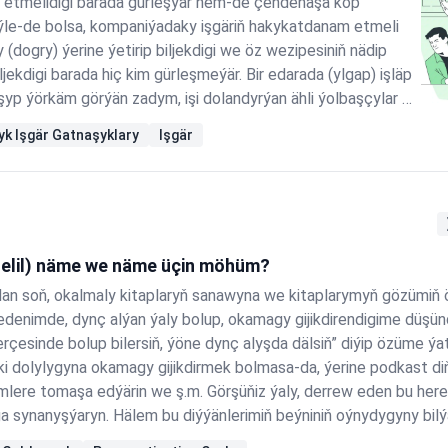
 etmelidigi barada gürleşýär hem-de çendenaşa köp
ýle-de bolsa, kompaniýadaky işgäriň hakykatdanam etmeli
y (dogry) ýerine ýetirip biljekdigi we öz wezipesiniň nädip
ljekdigi barada hiç kim gürleşmeýär. Bir edarada (ylgap) işläp
yp ýörkäm görýän zadym, işi dolandyrýan ähli ýolbaşçylar öz
t goýmaýan işgärleri hakda gürleşýärler (esasan hem
yk Işgär Gatnaşyklary
Işgär
Pikir edip görüň: - Işe wagtynda gelmeýän - Günde…
elil) näme we näme üçin möhüm?
an soň, okalmaly kitaplaryň sanawyna we kitaplarymyň gözümiň 
edenimde, dynç alýan ýaly bolup, okamagy gijikdirendigime düşün
erçesinde bolup bilersiň, ýöne dynç alyşda dälsiň” diýip özüme ýa
i dolylygyna okamagy gijikdirmek bolmasa-da, ýerine podkast diň
mlere tomaşa edýärin we ş.m. Görşüňiz ýaly, derrew eden bu here
 synanyşýaryn. Hälem bu diýýänlerimiň beýniniň oýnydygyny bilýä
 ýeterlikmi?! Ýok! Hereket ýok bolsa, gynansak-da ýeterlik däl. 