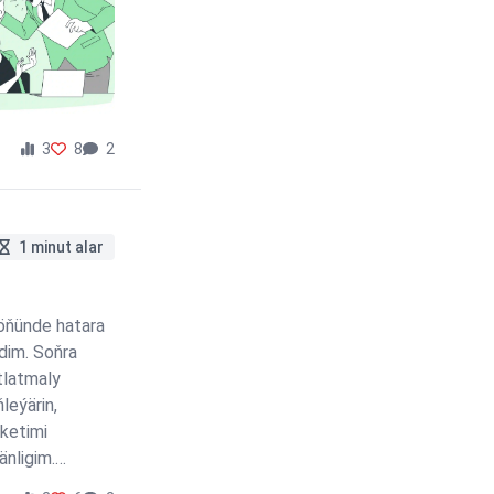
3
8
2
1 minut alar
öňünde hatara
dim. Soňra
tlatmaly
leýärin,
ketimi
nligim.
Soňra “Solving