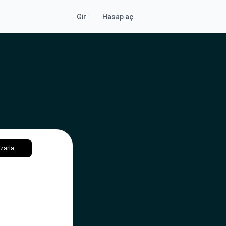
Gir
Hasap aç
zarla