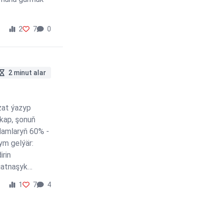
2
7
0
2 minut alar
 zat ýazyp
kap, şonuň
adamlaryň 60% -
ym gelýär:
irin
agatnaşyk
1
7
4