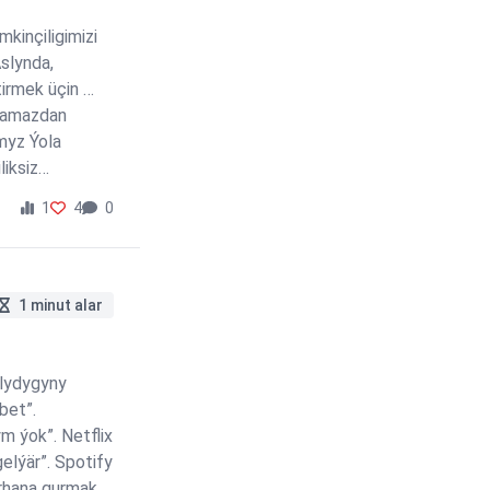
kinçiligimizi
Aslynda,
irmek üçin …
ramazdan
myz Ýola
iksiz
ň pikirimçe,
1
4
0
1 minut alar
alydygyny
bet”.
 ýok”. Netflix
lýär”. Spotify
ärhana gurmak