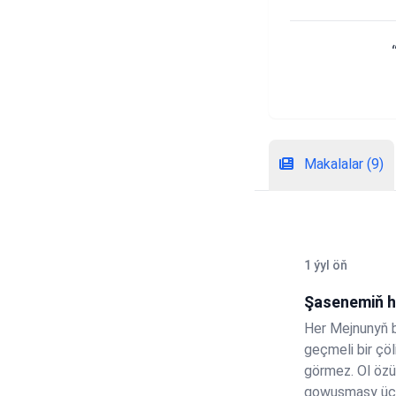
Makalalar (9)
1 ýyl öň
Şasenemiň 
Her Mejnunyň b
geçmeli bir çöl
görmez. Ol özü
gowuşmasy üçin