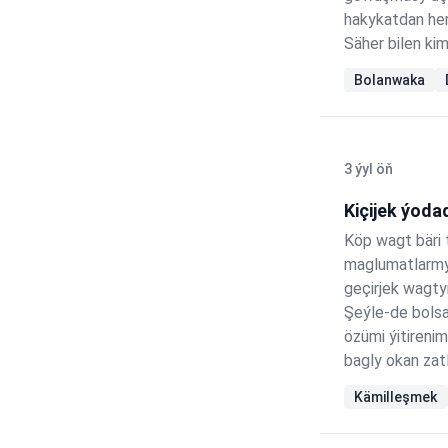
hakykatdan hem
Säher bilen ki
howlugýardym.
Bolanwaka
ilkinji güni h
3 ýyl öň
Kiçijek ýoda
Köp wagt bäri 
maglumatlarmy 
geçirjek wagty
Şeýle-de bolsa
özümi ýitireni
bagly okan zatl
ýören işlerim b
Kämilleşmek
ätmegi makul b