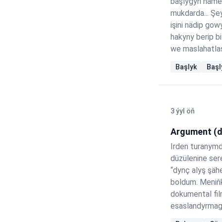
başlygyň näme
mukdarda... Şe
işini nädip gow
hakyny berip bi
we maslahatlaş
işlerine horma
Başlyk
Başl
ýygnaklarda). 
3 ýyl öň
Argument (d
Irden turanymd
düzülenine ser
“dynç alyş şäh
boldum. Meniňk
dokumental fil
esaslandyrmaga
Habarly bolmak