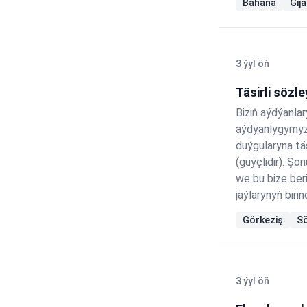
Bahana
Gij
the…
3 ýyl öň
Täsirli sözle
Biziň aýdýanla
aýdýanlygymyz,
duýgularyna tä
(güýçlidir). Ş
we bu bize beri
jaýlarynyň bir
ynsanlara ýüzl
Görkeziş
Sö
3 ýyl öň