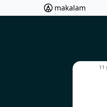
makalam
11 