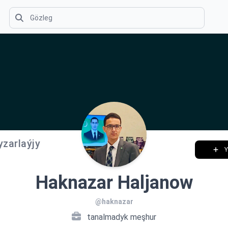
yzarlaýjy
Y
Haknazar Haljanow
@haknazar
tanalmadyk meşhur