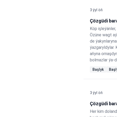
3 ýyl öň
Çözgüdi bar
Köp işleýänler
Özüne wagt aý
de ýakynlaryn
ýazgaryldylar.
aňyna ornaşdyr
bolmazlar ýa-d
ýetişjek bolup 
Başlyk
Başl
döredýän akyl ý
bolan "optimal
3 ýyl öň
Çözgüdi bar
Her kim dolandy