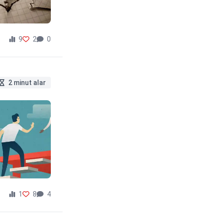
9
2
0
2 minut alar
1
8
4