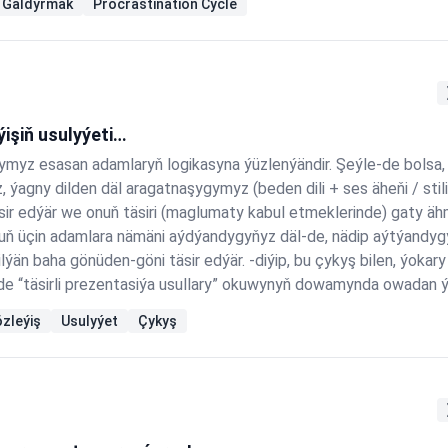
a Galdyrmak
Procrastination Cycle
ýişiň usulyýeti…
rymyz esasan adamlaryň logikasyna ýüzlenýändir. Şeýle-de bolsa
 ýagny dilden däl aragatnaşygymyz (beden dili + ses äheňi / stil
sir edýär we onuň täsiri (maglumaty kabul etmeklerinde) gaty ähm
onuň üçin adamlara nämäni aýdýandygyňyz däl-de, nädip aýtýand
lýän baha gönüden-göni täsir edýär. -diýip, bu çykyş bilen, ýokar
inde “täsirli prezentasiýa usullary” okuwynyň dowamynda owadan ý
endim. Goşmaça 3–4 gatnaşyjymyz hersi 3 minutlyk…
zleýiş
Usulyýet
Çykyş