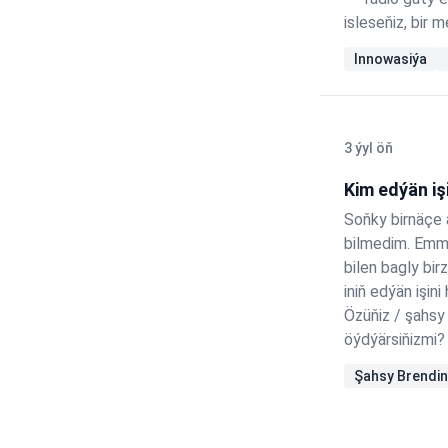
isleseňiz, bir
Innowasiýa
3 ýyl öň
Kim edýän iş
Soňky birnäçe a
bilmedim. Emma
bilen bagly bi
iniň edýän işi
Özüňiz / şahsy
öýdýärsiňizmi?
problemalary … 
Şahsy Brendi