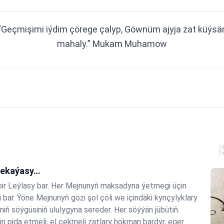
“Geçmişimi iýdim çörege çalyp, Göwnüm ajyja zat küýsä
mahaly.” Mukam Muhamow
hekaýasy…
ir Leýlasy bar. Her Mejnunyň maksadyna ýetmegi üçin
i bar. Ýöne Mejnunyň gözi şol çöli we içindäki kynçylyklary
niň söýgüsiniň ululygyna sereder. Her söýýän jübütiň
 pida etmeli, el çekmeli zatlary hökman bardyr, eger