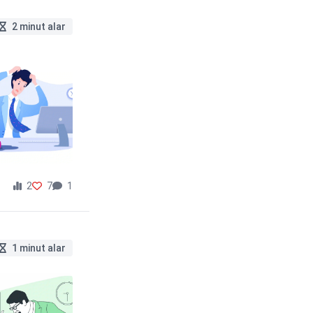
2 minut alar
2
7
1
1 minut alar