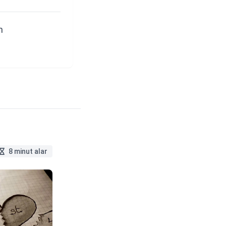
n
8 minut alar