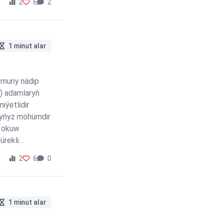
2
6
2
1 minut alar
, muny nädip
i) adamlaryň
iýetlidir
ygyňyz möhümdir
y okuw
ürekli
2
6
0
1 minut alar