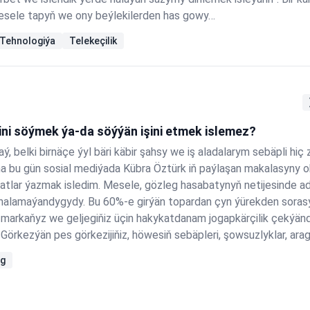
 mesele tapyň we ony beýlekilerden has gowy…
Tehnologiýa
Telekeçilik
ini söýmek ýa-da söýýän işini etmek islemez?
ý, belki birnäçe ýyl bäri käbir şahsy we iş aladalarym sebäpli hiç
 bu gün sosial mediýada Kübra Öztürk iň paýlaşan makalasyny o
rzatlar ýazmak isledim. Mesele, gözleg hasabatynyň netijesinde 
ni halamaýandygydy. Bu 60%-e girýän topardan çyn ýürekden soras
 markaňyz we geljegiňiz üçin hakykatdanam jogapkärçilik çekýänd
 Görkezýän pes görkezijiňiz, höwesiň sebäpleri, şowsuzlyklar, ar
Her biriniň jogapkärçiligini…
ng