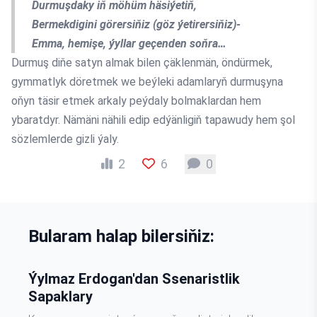
Durmuşdaky iň möhüm häsiýetiň,
Bermekdigini görersiňiz (göz ýetirersiňiz)-
Emma, hemişe, ýyllar geçenden soňra…
Durmuş diňe satyn almak bilen çäklenmän, öndürmek,
gymmatlyk döretmek we beýleki adamlaryň durmuşyna
oňyn täsir etmek arkaly peýdaly bolmaklardan hem
ybaratdyr. Nämäni nähili edip edýänligiň tapawudy hem şol
sözlemlerde gizli ýaly.
2
6
0
Bularam halap bilersiňiz:
Ýylmaz Erdogan'dan Ssenaristlik
Sapaklary