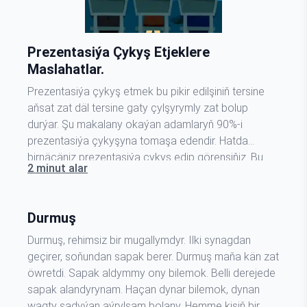
Prezentasiýa Çykyş Etjeklere
Maslahatlar.
Prezentasiýa çykyş etmek bu pikir edilşiniň tersine
aňsat zat däl tersine gaty çylşyrymly zat bolup
durýar. Şu makalany okaýan adamlaryň 90%-i
prezentasiýa çykyşyna tomaşa edendir. Hatda
birnäçäniz prezentasiýa çykyş edip görensiňiz. Bu
2 minut alar
makala prezentasiýa işinde tejribesiz bolanlara
maslahat hökmünde ýazyldy. Köp tejribesi bolan
halypalar makalany şu ýere çenli okap we…
Durmuş
Durmuş, rehimsiz bir mugallymdyr. Ilki synagdan
geçirer, soňundan sapak berer. Durmuş maňa kän zat
öwretdi. Sapak aldymmy ony bilemok. Belli derejede
sapak alandyrynam. Haçan dynar bilemok, dynan
wagty şadyýan aýrylsam bolany. Hemme kişiň bir