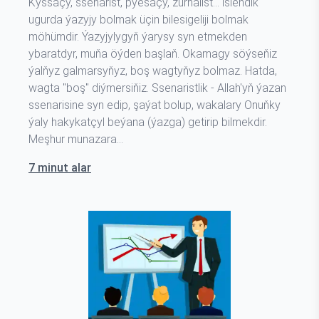
Kyssaçy, ssenarist, pýesaçy, žurnalist... islendik
ugurda ýazyjy bolmak üçin bilesigeliji bolmak
möhümdir. Ýazyjylygyň ýarysy syn etmekden
ybaratdyr, muňa öýden başlaň. Okamagy söýseňiz
ýalňyz galmarsyňyz, boş wagtyňyz bolmaz. Hatda,
wagta "boş" diýmersiňiz. Ssenaristlik - Allah'yň ýazan
ssenarisine syn edip, şaýat bolup, wakalary Onuňky
ýaly hakykatçyl beýana (ýazga) getirip bilmekdir.
Meşhur munazara…
7 minut alar