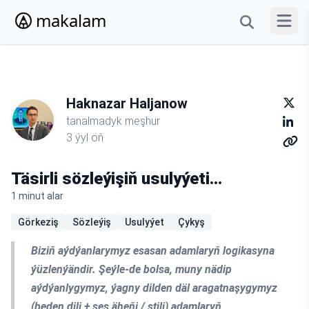
makalam
Menýun
Haknazar Haljanow
tanalmadyk meşhur
3 ýyl öň
Täsirli sözleýişiň usulyýeti…
1 minut alar
Görkeziş
Sözleýiş
Usulyýet
Çykyş
Biziň aýdýanlarymyz esasan adamlaryň logikasyna
ýüzlenýändir. Şeýle-de bolsa, muny nädip
aýdýanlygymyz, ýagny dilden däl aragatnaşygymyz
(beden dili + ses äheňi / stili) adamlaryň