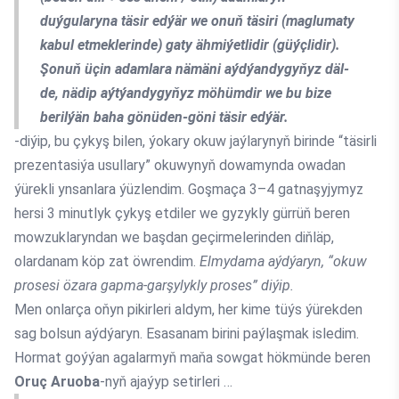
duýgularyna täsir edýär we onuň täsiri (maglumaty
kabul etmeklerinde) gaty ähmiýetlidir (güýçlidir).
Şonuň üçin adamlara nämäni aýdýandygyňyz däl-
de, nädip aýtýandygyňyz möhümdir we bu bize
berilýän baha gönüden-göni täsir edýär.
-diýip, bu çykyş bilen, ýokary okuw jaýlarynyň birinde “täsirli
prezentasiýa usullary” okuwynyň dowamynda owadan
ýürekli ynsanlara ýüzlendim. Goşmaça 3–4 gatnaşyjymyz
hersi 3 minutlyk çykyş etdiler we gyzykly gürrüň beren
mowzuklaryndan we başdan geçirmelerinden diňläp,
olardanam köp zat öwrendim.
Elmydama aýdýaryn, “okuw
prosesi özara gapma-garşylykly proses” diýip.
Men onlarça oňyn pikirleri aldym, her kime tüýs ýürekden
sag bolsun aýdýaryn. Esasanam birini paýlaşmak isledim.
Hormat goýýan agalarmyň maňa sowgat hökmünde beren
Oruç Aruoba
-nyň ajaýyp setirleri …