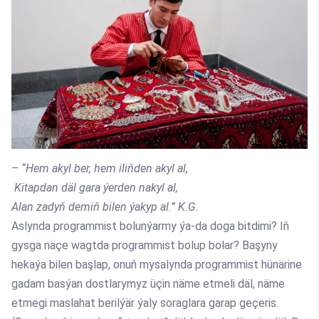
– “Hem akyl ber, hem iliňden akyl al,
Kitapdan däl gara ýerden nakyl al,
Alan zadyň demiň bilen ýakyp al.” K.G.
Aslynda programmist bolunýarmy ýa-da doga bitdimi? Iň
gysga näçe wagtda programmist bolup bolar? Başyny
hekaýa bilen başlap, onuň mysalynda programmist hünärine
gadam basýan dostlarymyz üçin näme etmeli däl, näme
etmegi maslahat berilýär ýaly soraglara garap geçeris.