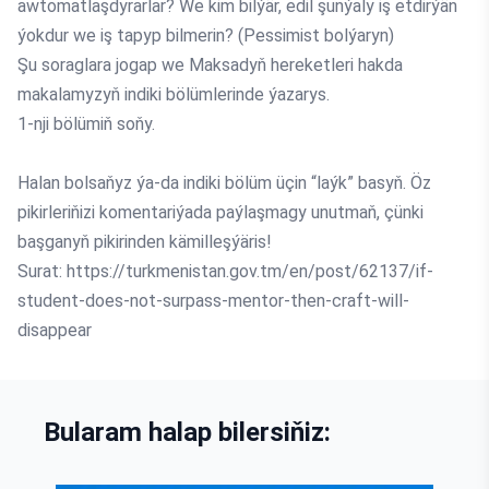
awtomatlaşdyrarlar? We kim bilýär, edil şunýaly iş etdirýän
ýokdur we iş tapyp bilmerin? (Pessimist bolýaryn)
Şu soraglara jogap we Maksadyň hereketleri hakda
makalamyzyň indiki bölümlerinde ýazarys.
1-nji bölümiň soňy.
Halan bolsaňyz ýa-da indiki bölüm üçin “laýk” basyň. Öz
pikirleriňizi komentariýada paýlaşmagy unutmaň, çünki
başganyň pikirinden kämilleşýäris!
Surat: https://turkmenistan.gov.tm/en/post/62137/if-
student-does-not-surpass-mentor-then-craft-will-
disappear
Bularam halap bilersiňiz: