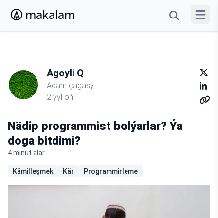
makalam
Menýun
Agoyli Q
Adam çagasy
2 ýyl öň
Nädip programmist bolýarlar? Ýa
doga bitdimi?
4 minut alar
Kämilleşmek
Kär
Programmirleme