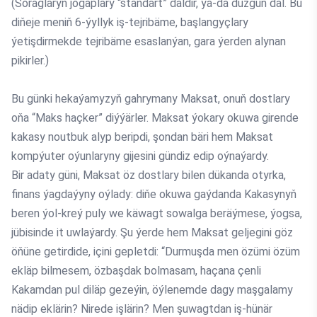
(Soraglaryň jogaplary “standart” däldir, ýa-da düzgün däl. Bu
diňeje meniň 6-ýyllyk iş-tejribäme, başlangyçlary
ýetişdirmekde tejribäme esaslanýan, gara ýerden alynan
pikirler.)
Bu günki hekaýamyzyň gahrymany Maksat, onuň dostlary
oňa “Maks haçker” diýýärler. Maksat ýokary okuwa girende
kakasy noutbuk alyp beripdi, şondan bäri hem Maksat
kompýuter oýunlaryny gijesini gündiz edip oýnaýardy.
Bir adaty güni, Maksat öz dostlary bilen dükanda otyrka,
finans ýagdaýyny oýlady: diňe okuwa gaýdanda Kakasynyň
beren ýol-kreý puly we käwagt sowalga beräýmese, ýogsa,
jübisinde it uwlaýardy. Şu ýerde hem Maksat geljegini göz
öňüne getirdide, içini gepletdi: “Durmuşda men özümi özüm
ekläp bilmesem, özbaşdak bolmasam, haçana çenli
Kakamdan pul diläp gezeýin, öýlenemde dagy maşgalamy
nädip eklärin? Nirede işlärin? Men şuwagtdan iş-hünär