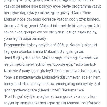
ýazýar, geljekde işde başlygy eýle-beýle programma ýazyp
ber diýse dagy ýazyp bilmejegine gözi ýetýärdi. Ýöne
Maksat näçe gaýtalap görsede ýatdan kod ýazyp bilmedi.
Umumy 4-5 aý geçdi, Maksat internetde bir zakaz-proýekt
hakda okap görüpdi we şol diýilýän işi özüçe etjek boldy,
ýöne hiçhili başa barmady.
Programmist bolasy gelýänleriň 80% şu ýerde iş-pişesini
taşlaýan ekenler. Emma Maksat 20% içine girýär.
Jemi 5-nji aýdan soňra Maksat saýt düzmegi öwrendi, we
işe girmekligi niýet edindi we “google edip” edip başlady.
Netijede 5 sany işgär gözleýänleriň poçtasyna hat ugratdy.
Ýöne işiň mazmunynda Maksadyň düşünmeýän sözleri hem
bardy, bada-bat şulary hem öwrenmegiň ugruna çykdy. Şol
işgär gözleýänçilere (HeadHunter) “Rezume” we
“Portfoliya” diýilýän maglumat hem gerek eken, ony hem
taýýarlap ählisini täzeden ugratdy. Ilki Maksat Portfolio’da