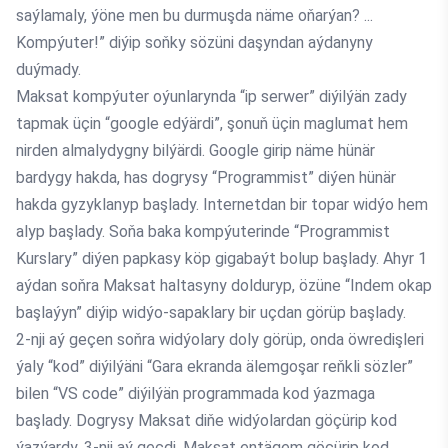
saýlamaly, ýöne men bu durmuşda näme oňarýan? ...
Kompýuter!” diýip soňky sözüni daşyndan aýdanyny
duýmady.
Maksat kompýuter oýunlarynda “ip serwer” diýilýän zady
tapmak üçin “google edýärdi”, şonuň üçin maglumat hem
nirden almalydygny bilýärdi. Google girip näme hünär
bardygy hakda, has dogrysy “Programmist” diýen hünär
hakda gyzyklanyp başlady. Internetdan bir topar widýo hem
alyp başlady. Soňa baka kompýuterinde “Programmist
Kurslary” diýen papkasy köp gigabaýt bolup başlady. Ahyr 1
aýdan soňra Maksat haltasyny dolduryp, özüne “Indem okap
başlaýyn” diýip widýo-sapaklary bir uçdan görüp başlady.
2-nji aý geçen soňra widýolary doly görüp, onda öwredişleri
ýaly “kod” diýilýäni “Gara ekranda älemgoşar reňkli sözler”
bilen “VS code” diýilýän programmada kod ýazmaga
başlady. Dogrysy Maksat diňe widýolardan göçürip kod
ýazýardy. 3-nji aý geçdi, Maksat entägem göçürip kod