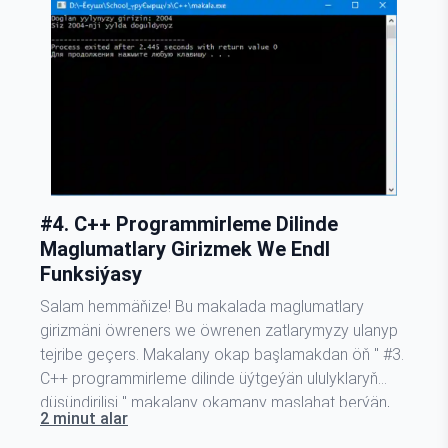
#4. C++ Programmirleme Dilinde
Maglumatlary Girizmek We Endl
Funksiýasy
Salam hemmäňize! Bu makalada maglumatlary
girizmäni öwreners we öwrenen zatlarymyzy ulanyp
tejribe geçers. Makalany okap başlamakdan öň " #3.
C++ programmirleme dilinde üýtgeýän ululyklaryň
düşündirilişi " makalany okamany maslahat berýän,
2 minut alar
çünki şu makala şol makalanyň dowamy. Ilki bilen