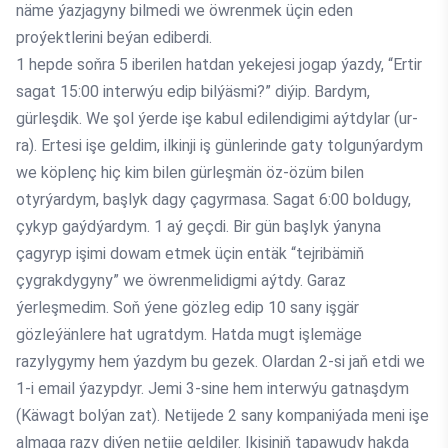
näme ýazjagyny bilmedi we öwrenmek üçin eden
proýektlerini beýan ediberdi.
1 hepde soňra 5 iberilen hatdan yekejesi jogap ýazdy, “Ertir
sagat 15:00 interwýu edip bilýäsmi?” diýip. Bardym,
gürleşdik. We şol ýerde işe kabul edilendigimi aýtdylar (ur-
ra). Ertesi işe geldim, ilkinji iş günlerinde gaty tolgunýardym
we köplenç hiç kim bilen gürleşmän öz-özüm bilen
otyrýardym, başlyk dagy çagyrmasa. Sagat 6:00 boldugy,
çykyp gaýdýardym. 1 aý geçdi. Bir gün başlyk ýanyna
çagyryp işimi dowam etmek üçin entäk “tejribämiň
çygrakdygyny” we öwrenmelidigmi aýtdy. Garaz
ýerleşmedim. Soň ýene gözleg edip 10 sany işgär
gözleýänlere hat ugratdym. Hatda mugt işlemäge
razylygymy hem ýazdym bu gezek. Olardan 2-si jaň etdi we
1-i email ýazypdyr. Jemi 3-sine hem interwýu gatnaşdym
(Käwagt bolýan zat). Netijede 2 sany kompaniýada meni işe
almaga razy diýen netije geldiler. Ikisiniň tapawudy hakda