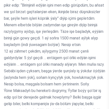
pikir edip: “Birinjiniň edýän işini men edip görüpdüm, bu aňsat
we şol birzat gaýtalanýan eken, ikinjide biraz düşnüksizler
bar, şeýle hem işleri köpräk ýaly” diýip içimi gepletdim.
Menem elbetde bilýän zadymdan işe gireýin diýip birinjä
razylygymy aýdyp, işe ýerleşdim. Täze işe başladyk, eýýäm
birinji gün gowy geçdi. 1 aý soňra 1500 manat aýlyk alyp
başladym (indi ýuwsagam bolýar). Nesip etsin.
12 aý zähmet çekdim, aýlygymy 2500 manat çenli
galdyrdylar. 5 ýyl geçdi … entägem şol öňki edýän işimi
edýärin … entägem şol öňki manady alýaryn. Men muňa razy.
Sebäbi işden çyksam, başga ýerde şunýaly iş ýokdur öýdýän
(aslynda hem ýok), soňam kynçylyk ýok, howlukmaçlyk ýok.
Nesip bolsa, maşgala bolsam hem ýetirinerin. Soňy.
Ýöne Maksadyň bu hereketi dogrymy, Ýyllar boýy şol bir iş
edip şol bir derejede galmak howplymy? Belki başga işgär
gelip biler, belki kompaniýa ýa-da bölüm ýapylar, belki