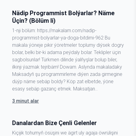
maglumatlary girizmäni öwreneliň. cin funksiýasy
iostream kitaphanasyna degişli bolup, ol funksiýa
Nädip Programmist Bolýarlar? Näme
maglumatlary…
Üçin? (Bölüm Ii)
1-nji bölüm: https://makalam.com/nadip-
programmist-bolyarlar-ya-doga-bitdimi-962 Bu
makala ýöneje pikir ýöretmeler toplumy diýsek dogry
bolar, belki bir-ki adama peýdaly bolar. Teklipler üçin
sagbolsunlar! Türkmen dilinde ýalňyşlar bolup biler,
ilkinji ýazmak tejribäm! Dowam. Aslynda makaladaky
Maksadyň şu programmirleme diýen zada girmegine
düýp näme sebäp boldy? Köp zat elbetde, ýöne
esasy sebäp gazanç etmek. Maksatjan…
3 minut alar
Danalardan Bize Çenli Gelenler
Kiçijik tohumyň ösüşini we ägirt uly agaja öwrülişini