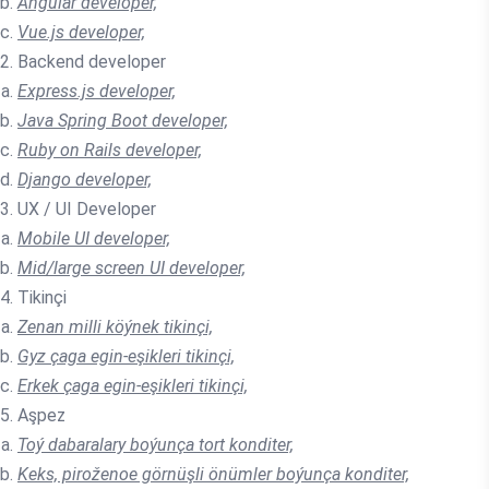
Angular developer,
Vue.js developer,
Backend developer
Express.js developer,
Java Spring Boot developer,
Ruby on Rails developer,
Django developer,
UX / UI Developer
Mobile UI developer,
Mid/large screen UI developer,
Tikinçi
Zenan milli köýnek tikinçi,
Gyz çaga egin-eşikleri tikinçi,
Erkek çaga egin-eşikleri tikinçi,
Aşpez
Toý dabaralary boýunça tort konditer,
Keks, piroženoe görnüşli önümler boýunça konditer,