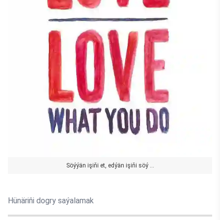
Söýýän işiňi et, edýän işiňi söý ...
Hünäriňi dogry saýalamak