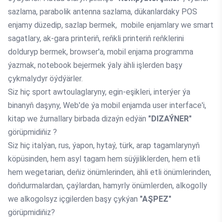
sazlama, parabolik antenna sazlama, dükanlardaky POS
enjamy düzedip, sazlap bermek, mobile enjamlary we smart
sagatlary, ak-gara printeriň, reňkli printeriň reňklerini
dolduryp bermek, browser'a, mobil enjama programma
ýazmak, notebook bejermek ýaly ähli işlerden başy
çykmalydyr öýdýärler.
Siz hiç sport awtoulaglaryny, egin-eşikleri, interýer ýa
binanyň daşyny, Web'de ýa mobil enjamda user interface'i,
kitap we žurnallary birbada dizaýn edýän
"DIZAÝNER"
görüpmidiňiz ?
Siz hiç italýan, rus, ýapon, hytaý, türk, arap tagamlarynyň
köpüsinden, hem asyl tagam hem süýjiliklerden, hem etli
hem wegetarian, deňiz önümlerinden, ähli etli önümlerinden,
doňdurmalardan, çaýlardan, hamyrly önümlerden, alkogolly
we alkogolsyz içgilerden başy çykýan
"AŞPEZ"
görüpmidiňiz?