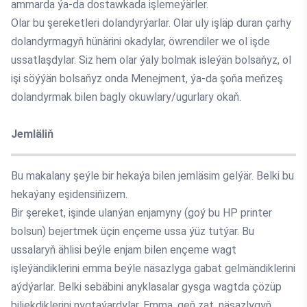
ammarda ýa-da dostawkada işlemeýärler.
Olar bu şereketleri dolandyrýarlar. Olar uly işläp duran çarhy
dolandyrmagyň hünärini okadylar, öwrendiler we ol işde
ussatlaşdylar. Siz hem olar ýaly bolmak isleýän bolsaňyz, ol
işi söýýän bolsaňyz onda Menejment, ýa-da şoňa meňzeş
dolandyrmak bilen bagly okuwlary/ugurlary okaň.
Jemläliň
Bu makalany şeýle bir hekaýa bilen jemläsim gelýär. Belki bu
hekaýany eşidensiňizem.
Bir şereket, işinde ulanýan enjamyny (goý bu HP printer
bolsun) bejertmek üçin ençeme ussa ýüz tutýar. Bu
ussalaryň ählisi beýle enjam bilen ençeme wagt
işleýändiklerini emma beýle näsazlyga gabat gelmändiklerini
aýdýarlar. Belki sebäbini anyklasalar gysga wagtda çözüp
biljekdiklerini nygtaýardylar. Emma, geň zat, näsazlygyň