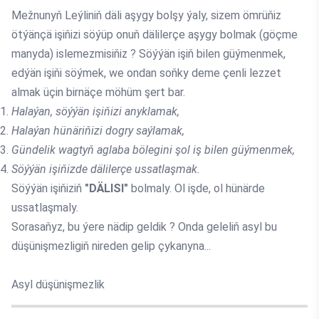
Mežnunyň Leýliniň däli aşygy bolşy ýaly, sizem ömrüňiz
ötýänçä işiňizi söýüp onuň dälilerçe aşygy bolmak (göçme
manyda) islemezmisiňiz ? Söýýän işiň bilen güýmenmek,
edýän işiňi söýmek, we ondan soňky deme çenli lezzet
almak üçin birnäçe möhüm şert bar.
Halaýan, söýýän işiňizi anyklamak,
Halaýan hünäriňizi dogry saýlamak,
Gündelik wagtyň aglaba bölegini şol iş bilen güýmenmek,
Söýýän işiňizde dälilerçe ussatlaşmak.
Söýýän işiňiziň
"DÄLISI"
bolmaly. Ol işde, ol hünärde
ussatlaşmaly.
Sorasaňyz, bu ýere nädip geldik ? Onda geleliň asyl bu
düşünişmezligiň nireden gelip çykanyna...
Asyl düşünişmezlik