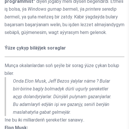
programmist"
diýen jogaby meni diýseň begendirdi. Etmeli
iş bolsa, ýa
Windows gurnap bermeli
, ýa
printere seredip
bermeli
, ya şuňa meňzeş bir zatdy. Käbir ýagdaýda bulary
başarsam başarýanam welin, bu işden lezzet almaýandygym
sebäpli, güýmenesim, wagt aýyrasym hem gelenok.
Ýüze çykyp biläýjek soraglar
Munça okalanlardan soň şeýle bir sorag ýüze çykan bolup
biler.
Onda Elon Musk, Jeff Bezos ýalylar näme ? Bular
biri-birine bagly bolmadyk dürli ugurly şereketler
açyp dolandyrýarlar. Dünýäň pulynam gazanýarlar.
Bu adamlaryň edýän işi we gazanjy, seniň berýän
maslahatyňa gabat gelmeýär.
Ine bu iki milliarderiň şereketler sanawy..
Elon Musk: