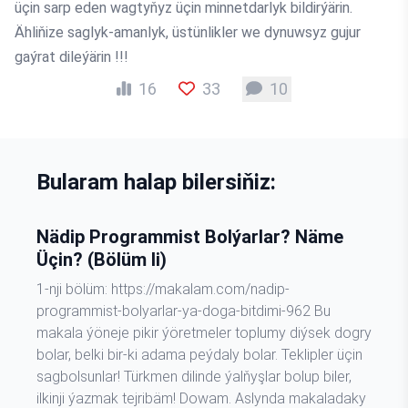
üçin sarp eden wagtyňyz üçin minnetdarlyk bildirýärin.
Ähliňize saglyk-amanlyk, üstünlikler we dynuwsyz gujur
gaýrat dileýärin !!!
16
33
10
Bularam halap bilersiňiz:
Nädip Programmist Bolýarlar? Näme
Üçin? (Bölüm Ii)
1-nji bölüm: https://makalam.com/nadip-
programmist-bolyarlar-ya-doga-bitdimi-962 Bu
makala ýöneje pikir ýöretmeler toplumy diýsek dogry
bolar, belki bir-ki adama peýdaly bolar. Teklipler üçin
sagbolsunlar! Türkmen dilinde ýalňyşlar bolup biler,
ilkinji ýazmak tejribäm! Dowam. Aslynda makaladaky