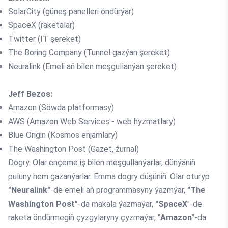
SolarCity (güneş panelleri öndürýär)
SpaceX (raketalar)
Twitter (IT şereket)
The Boring Company (Tunnel gazýan şereket)
Neuralink (Emeli aň bilen meşgullanýan şereket)
Jeff Bezos:
Amazon (Söwda platformasy)
AWS (Amazon Web Services - web hyzmatlary)
Blue Origin (Kosmos enjamlary)
The Washington Post (Gazet, žurnal)
Dogry. Olar ençeme iş bilen meşgullanýarlar, dünýäniň
puluny hem gazanýarlar. Emma dogry düşüniň. Olar oturyp
"Neuralink"
-de emeli aň programmasyny ýazmýar,
"The
Washington Post"
-da makala ýazmaýar,
"SpaceX
"-de
raketa öndürmegiň çyzgylaryny çyzmaýar,
"Amazon"
-da