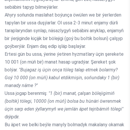
sebäbini tapyp bilmeýärler.
Ahyry soňunda maslahat boýunça öwülen we bir ýerlerden
tapylan bir ussa duşýarlar. Ol ussa 2-3 minut enjamy dürli
taraplaryndan synlap, näsazlygyň sebäbini anyklap, enjamyň
bir ýerjiginde kiçijik bir bölejigi (goý bu boltik bolsun) çalşyp
goýberýär. Enjam daş edip işläp başlaýar.
Ertesi gün bu ussa, ýerine ýetiren hyzmatlary üçin şerekete
10 001 (on müň bir) manat hasap ugradýar. Şereket şok
bolýar.
"Bujagaz iş üçin onça töleg talap etmek bolarmy?
Goý 10 000 (on müň) kabul etdikmişin, soňundaky 1 (bir)
manady näme ?"
Ussa jogap berenmiş:
"1 (bir) manat, çalşan bölejigimiň
(boltik) tölegi, 10000 (on müň) bolsa bu hünäri öwrenmek
üçin sarp eden ýyllarymyň we jemlän äpet tejribämiň tölegi"
diýipdir.
Bu äpet we belki beýle manyly bolmadyk makalany okamak