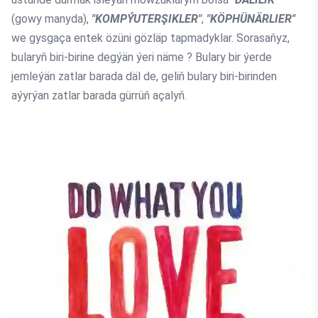
(gowy manyda),
"KOMPÝUTERŞIKLER"
,
"KÖPHÜNÄRLIER"
we gysgaça entek özüni gözläp tapmadyklar. Sorasaňyz,
bularyň biri-birine degýän ýeri näme ? Bulary bir ýerde
jemleýän zatlar barada däl de, geliň bulary biri-birinden
aýyrýan zatlar barada gürrüň açalyň.