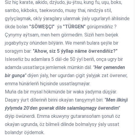
Siz hiç karate, aikido, dzýudo, jiu-jitsu, kung fu, uşu, boks,
sambo, kikboks, taekwondo, muay thai, nindzýa stil,
gylyçlaşmak, okly ýaraglary ulanmak ýaly ugurlaryň ählisinde
ökde bolan
"SÖWEŞÇI"
ýa
"TÜRGEN"
görüpmidiňiz ?
Çynymy aýtsam, men hem görmedim. Siziň hem berjek
jogabyňyzy öňünden bilýärin. We meniň bulara şeýle bir
soragym bar:
"Ahow, siz 5 ýyllap näme öwrendiňiz?"
Isleseňiz bu adamlara 5 däl-de 50 ýyl beriň, onça ugry bir
adamda ussatlarça jemlemek mümkin däl.
"Her çemenden
bir gunça"
diýen ýaly, her ugurdan çigit ýalyjak zat öwrener,
emma hünärleriň hiçisinde ussatlaşmaýar.
Muňa da bir mysal hökmünde bir waka ýadyma düşýär.
Daşary ýurt dilleriniň birini okaýan tanşymyň biri:
"Men ilkinji
ýylymda 20'den gowrak dilde salamlaşmagy öwrendim"
diýip öwünerdi. Emma okuwyny gutaransoňam şonuň öz
okaýan ugrunda, öz bilmeli dilinde bolmalysy ýaly ussat
bolandyr öýdemok.