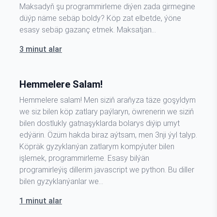
Maksadyň şu programmirleme diýen zada girmegine
düýp näme sebäp boldy? Köp zat elbetde, ýöne
esasy sebäp gazanç etmek. Maksatjan…
3 minut alar
Hemmelere Salam!
Hemmelere salam! Men siziň araňyza täze goşyldym
we siz bilen köp zatlary paýlaryn, öwrenerin we siziň
bilen dostlukly gatnaşyklarda bolarys diýip umyt
edýärin. Özüm hakda biraz aýtsam, men 3nji ýyl talyp.
Köpräk gyzyklanýan zatlarym kompýuter bilen
işlemek, programmirleme. Esasy bilýän
programirleýiş dillerim javascript we python. Bu diller
bilen gyzyklanýanlar we…
1 minut alar