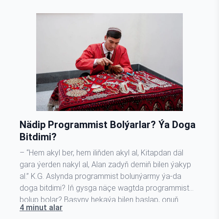
Nädip Programmist Bolýarlar? Ýa Doga
Bitdimi?
– “Hem akyl ber, hem iliňden akyl al, Kitapdan däl
gara ýerden nakyl al, Alan zadyň demiň bilen ýakyp
al.” K.G. Aslynda programmist bolunýarmy ýa-da
doga bitdimi? Iň gysga näçe wagtda programmist
bolup bolar? Başyny hekaýa bilen başlap, onuň
4 minut alar
mysalynda programmist hünärine gadam basýan