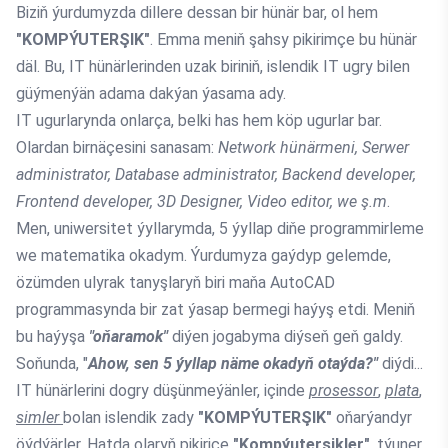
Biziň ýurdumyzda dillere dessan bir hünär bar, ol hem
"KOMPÝUTERŞIK"
. Emma meniň şahsy pikirimçe bu hünär
däl. Bu, IT hünärlerinden uzak biriniň, islendik IT ugry bilen
güýmenýän adama dakýan ýasama ady.
IT ugurlarynda onlarça, belki has hem köp ugurlar bar.
Olardan birnäçesini sanasam:
Network hünärmeni, Serwer
administrator, Database administrator, Backend developer,
Frontend developer, 3D Designer, Video editor, we ş.m
.
Men, uniwersitet ýyllarymda, 5 ýyllap diňe programmirleme
we matematika okadym. Ýurdumyza gaýdyp gelemde,
özümden ulyrak tanyşlaryň biri maňa AutoCAD
programmasynda bir zat ýasap bermegi haýyş etdi. Meniň
bu haýyşa
"oňaramok"
diýen jogabyma diýseň geň galdy.
Soňunda, "
Ahow, sen 5 ýyllap näme okadyň otaýda?"
diýdi...
IT hünärlerini dogry düşünmeýänler, içinde
prosessor
,
plata
,
simler
bolan islendik zady
"KOMPÝUTERŞIK"
oňarýandyr
öýdýärler. Hatda olaryň pikiriçe
"Kompýuterşikler"
, týuner