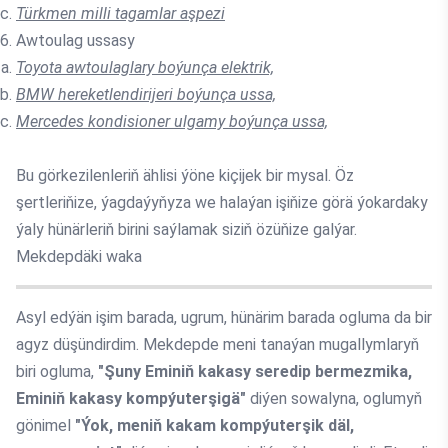
Türkmen milli tagamlar aşpezi
Awtoulag ussasy
Toyota awtoulaglary boýunça elektrik,
BMW hereketlendirijeri boýunça ussa,
Mercedes kondisioner ulgamy boýunça ussa,
Bu görkezilenleriň ählisi ýöne kiçijek bir mysal. Öz
şertleriňize, ýagdaýyňyza we halaýan işiňize görä ýokardaky
ýaly hünärleriň birini saýlamak siziň özüňize galýar.
Mekdepdäki waka
Asyl edýän işim barada, ugrum, hünärim barada ogluma da bir
agyz düşündirdim. Mekdepde meni tanaýan mugallymlaryň
biri ogluma,
"Şuny Eminiň kakasy seredip bermezmika,
Eminiň kakasy kompýuterşigä"
diýen sowalyna, oglumyň
gönimel
"Ýok, meniň kakam kompýuterşik däl,