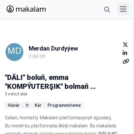
makalam
Menýun
Merdan Durdyýew
3 ýyl öň
"DÄLI" boluň, emma
"KOMPÝUTERŞIK" bolmaň ...
5 minut alar
Hünär
It
Kär
Programmirleme
Salam, hormatly Makalam platformasynyň agzalary,
Bu meniň bu platformada ilkinji makalam. Bu makalada
üstünde durmak isleýän mowzuklarym bolsa
"DÄLILIK"