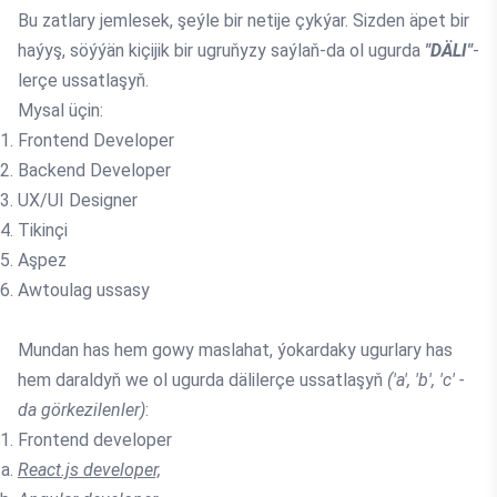
Bu zatlary jemlesek, şeýle bir netije çykýar. Sizden äpet bir
haýyş, söýýän kiçijik bir ugruňyzy saýlaň-da ol ugurda
"DÄLI"
-
lerçe ussatlaşyň.
Mysal üçin:
Frontend Developer
Backend Developer
UX/UI Designer
Tikinçi
Aşpez
Awtoulag ussasy
Mundan has hem gowy maslahat, ýokardaky ugurlary has
hem daraldyň we ol ugurda dälilerçe ussatlaşyň
('a', 'b', 'c' -
da görkezilenler)
:
Frontend developer
React.js developer,