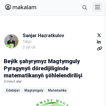
makalam
Menýun
Sanjar Hazratkulov
Talyp
2 ýyl öň
Beýik şahyrymyz Magtymguly
Pyragynyň döredijiliginde
matematikanyň şöhlelendirilişi
3 minut alar
Edebiýat
Magtymguly
Matematika