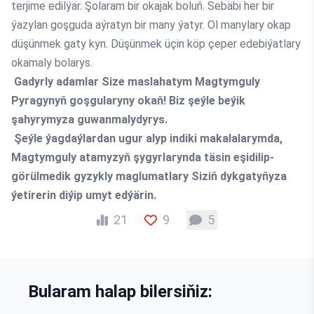
terjime edilýär. Şolaram bir okajak boluň. Sebäbi her bir
ýazylan goşguda aýratyn bir many ýatyr. Ol manylary okap
düşünmek gaty kyn. Düşünmek üçin köp çeper edebiýatlary
okamaly bolarys.
Gadyrly adamlar Size maslahatym Magtymguly
Pyragynyň goşgularyny okaň! Biz şeýle beýik
şahyrymyza guwanmalydyrys.
Şeýle ýagdaýlardan ugur alyp indiki makalalarymda,
Magtymguly atamyzyň şygyrlarynda täsin eşidilip-
görülmedik gyzykly maglumatlary Siziň dykgatyňyza
ýetirerin diýip umyt edýärin.
21
9
5
Bularam halap bilersiňiz: