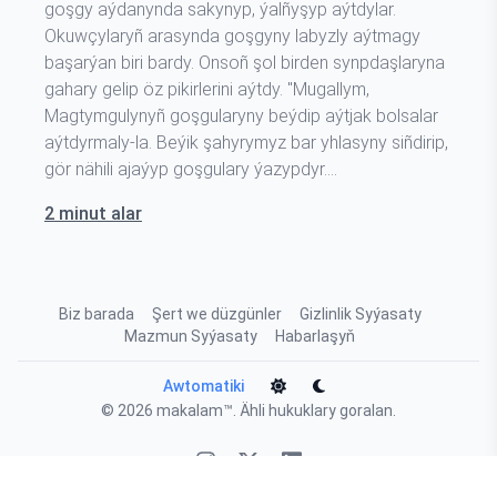
goşgy aýdanynda sakynyp, ýalñyşyp aýtdylar.
Okuwçylaryñ arasynda goşgyny labyzly aýtmagy
başarýan biri bardy. Onsoñ şol birden synpdaşlaryna
gahary gelip öz pikirlerini aýtdy. "Mugallym,
Magtymgulynyñ goşgularyny beýdip aýtjak bolsalar
aýtdyrmaly-la. Beýik şahyrymyz bar yhlasyny siñdirip,
gör nähili ajaýyp goşgulary ýazypdyr.…
2 minut alar
Biz barada
Şert we düzgünler
Gizlinlik Syýasaty
Mazmun Syýasaty
Habarlaşyň
Awtomatiki
© 2026
makalam™
. Ähli hukuklary goralan.