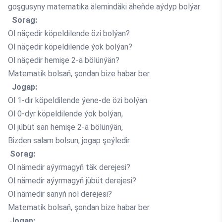
goşgusyny matematika älemindäki äheňde aýdyp bolýar:
Sorag:
Ol näçedir köpeldilende özi bolýan?
Ol näçedir köpeldilende ýok bolýan?
Ol näçedir hemişe 2-ä bölünýän?
Matematik bolsaň, şondan bize habar ber.
Jogap:
Ol 1-dir köpeldilende ýene-de özi bolýan.
Ol 0-dyr köpeldilende ýok bolýan,
Ol jübüt san hemişe 2-ä bölünýän,
Bizden salam bolsun, jogap şeýledir.
Sorag:
Ol nämedir aýyrmagyň täk derejesi?
Ol nämedir aýyrmagyň jübüt derejesi?
Ol nämedir sanyň nol derejesi?
Matematik bolsaň, şondan bize habar ber.
Jogap: