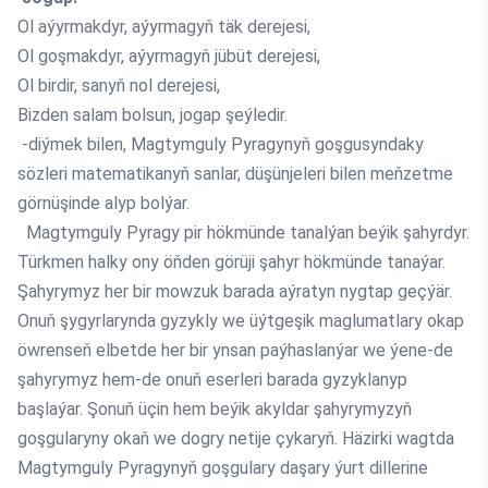
Ol aýyrmakdyr, aýyrmagyň täk derejesi,
Ol goşmakdyr, aýyrmagyň jübüt derejesi,
Ol birdir, sanyň nol derejesi,
Bizden salam bolsun, jogap şeýledir.
-diýmek bilen, Magtymguly Pyragynyň goşgusyndaky
sözleri matematikanyň sanlar, düşünjeleri bilen meňzetme
görnüşinde alyp bolýar.
Magtymguly Pyragy pir hökmünde tanalýan beýik şahyrdyr.
Türkmen halky ony öňden görüji şahyr hökmünde tanaýar.
Şahyrymyz her bir mowzuk barada aýratyn nygtap geçýär.
Onuň şygyrlarynda gyzykly we üýtgeşik maglumatlary okap
öwrenseň elbetde her bir ynsan paýhaslanýar we ýene-de
şahyrymyz hem-de onuň eserleri barada gyzyklanyp
başlaýar. Şonuň üçin hem beýik akyldar şahyrymyzyň
goşgularyny okaň we dogry netije çykaryň. Häzirki wagtda
Magtymguly Pyragynyň goşgulary daşary ýurt dillerine