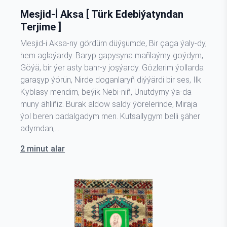
Mesji̇d-İ Aksa [ Türk Edebiýatyndan
Terjime ]
Mesjid-i Aksa-ny gördüm düýşümde, Bir çaga ýaly-dy,
hem aglaýardy. Baryp gapysyna mañlaýmy goýdym,
Göýä, bir ýer asty bahr-y joşýardy. Gözlerim ýollarda
garaşyp ýörün, Nirde doganlaryñ diýýärdi bir ses, Ilk
Kyblasy mendim, beýik Nebi-niñ, Unutdymy ýa-da
muny ähliñiz. Burak aldow saldy ýörelerinde, Miraja
ýol beren badalgadym men. Kutsallygym belli şäher
adymdan,…
2 minut alar