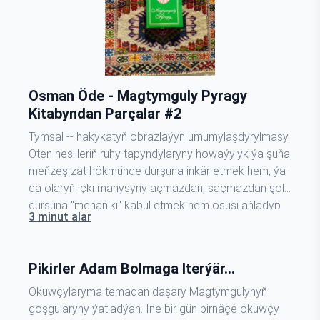
Osman Öde - Magtymguly Pyragy
Kitabyndan Parçalar #2
Tymsal -- hakykatyň obrazlaýyn umumylaşdyrylmasy.
Öten nesilleriň ruhy tapyndylaryny howaýylyk ýa şuňa
meňzeş zat hökmünde durşuna inkär etmek hem, ýa-
da olaryň içki manysyny açmazdan, saçmazdan şol
durşuna "mehaniki" kabul etmek hem ösüşi aňladyp
3 minut alar
bilmez. Aýdaly, ýokarky (mundan öňki makalanyň
ahyry) rowaýat bize ýaşaýşyň, tebigatyň gelip
çykyşyny we ösüşini, onuň barlyga…
Pikirler Adam Bolmaga Iterýär...
Okuwçylaryma temadan daşary Magtymgulynyñ
goşgularyny ýatladýan. Ine bir gün birnäçe okuwçy