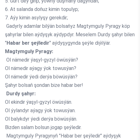
5. Gurt deý girip, ýowny duşmany dagyndan;
6. At salanda doňuz kimin topulyp;
7. Aýy kimin asylyşy gerekdir;
Gadyrly adamlar bilýän bolsaňyz Magtymguly Pyragy köp
şahyrlar bilen aýdyşyk aýdypdyr. Meselem Durdy şahyr bilen
"
Habar ber şeýledir
" aýdyşygynda şeýle diýilýär.
Magtymguly Pyragy:
Ol nämedir ýaşyl-gyzyl öwüsýän?
Ol nämedir aýagy ýok towusýan?
Ol nämedir ýedi derýa böwüsýän?
Şahyr bolsaň şondan bize habar ber!
Durdy şahyr:
Ol ekindir ýaşyl-gyzyl öwüsýän.
Ol ýylandyr aýagy ýok towusýan.
Ol balykdyr ýedi derýa böwüsýän.
Bizden salam bolsun jogap şeýledir.
Magtymguly Pyragynyň "Habar ber şeýledir" aýdyşyk