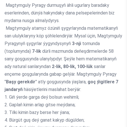
Magtymguly Pyragy durmuşyň ähli ugurlary baradaky
eserlerinden, dünýä hakyndaky dana pelsepelerinden biz
mydama nusga almalydyrys.
Magtymguly atamyz özüniň şygyrlarynda matematikanyň
san ululyklaryny köp şöhlelendirýär. Mysal üçin, Magtymguly
Pyragynyň şygyrlar ýygyndysynyň
3-nji
tomunda
(toplumynda)
7-lik
dürli mazmunda deňeşdirmelerde 58
sany goşgusynda ulanylypdyr. Şeýle hem matematikanyň
ady natural sanlaryndan
2-lik, 80-lik, 100-lük
sanlar
ençeme goşgularynda gabap gelýär. Magtymguly Pyragy
"
Başy gerekdir
" atly goşgusynda ýaşlara,
goç ýigitlere 7
jandaryň
häsiýetlerini maslahat berýär:
1. Giň ýerde garga deý bolsun wehimli;
2. Gaplaň kimin arlap gitse meýdana;
3. Tilki kimin bazy berse her ýana;
4. Bürgüt guş deý ganat kakyp dügülden;