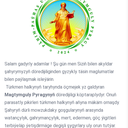
Salam gadyrly adamlar ! Şu gün men Siziň bilen akyldar
şahyrymyzyň döredijiliginden gyzykly täsin maglumatlar
bilen paýlaşmak isleýärin.
Türkmen halkynyň taryhynda öçmejek yz galdyran
Magtymguly Pyragynyň
döredijiligi köptaraplydyr. Onuň
parasatly pikirleri türkmen halkynyň aňyna mäkäm ornaşdy.
Şahyryň dürli mowzukdaky goşgularynyň arasynda
watançylyk, gahrymançylyk, mert, edermen, göç ýigitleri
terbiýeläp ýetişdirmäge degişli şygyrlary uly orun tutýar.