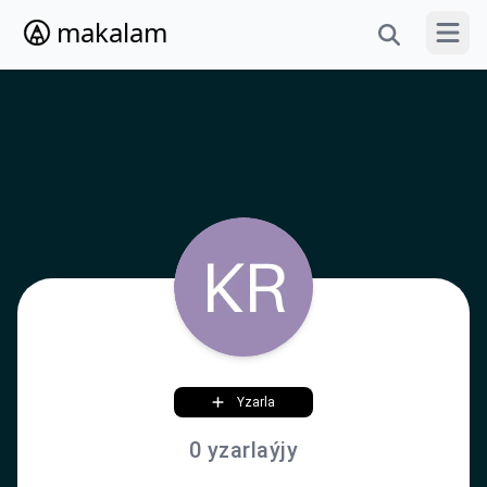
makalam
Menýun
Yzarla
0 yzarlaýjy