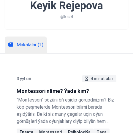
Keyik Rejepova
@kra4
Makalalar (1)
3 ýyl öň
4 minut alar
Montessori näme? Ýada kim?
"Montessori" sözüni öň eşidip görüpdiňizmi? Biz
köp çeşmelerde Montessori bilimi barada
eşidýäris. Belki siz muny çagalar üçin oýun
görnüşleri ýada oýunjaklary diýip bilýän hem
bolup bilersiňiz. Şol sebäpli men bu temada
Eneata
Montessori
Psihologiýa
Çaga