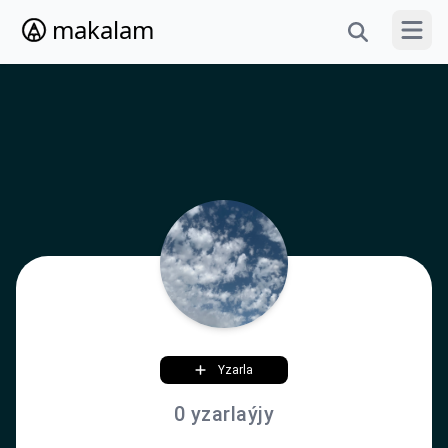
makalam
Menýun
Yzarla
0 yzarlaýjy