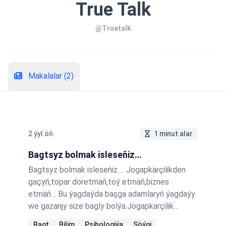
True Talk
@Truetalk
Makalalar (2)
2 ýyl öň
1 minut alar
Bagtsyz bolmak isleseňiz…
Bagtsyz bolmak isleseňiz…. Jogapkärçilikden
gaçyň,topar döretmäň,toý etmäň,biznes
etmäň… Bu ýagdaýda başga adamlaryň ýagdaýy
we gazanjy size bagly bolýa.Jogapkärçilik
durmuşa many berýär.Başgalaryň maňa seredip
Bagt
Bilim
Psihologiýa
Söýgi