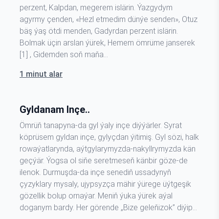
perzent, Kalpdan, megerem islärin. Ýazgydym
agyrmy çenden, «Hezl etmedim dünýe senden», Otuz
bäş ýaş ötdi menden, Gadyrdan perzent islärin.
Bolmak üçin arslan ýürek, Hemem ömrüme janserek
[1] , Gidemden soň maňa…
1 minut alar
Gyldanam Inçe..
Ömrüň tanapyna-da gyl ýaly inçe diýýärler. Syrat
köprüsem gyldan inçe, gylyçdan ýitimiş. Gyl sözi, halk
rowaýatlarynda, aýtgylarymyzda-nakyllrymyzda kän
geçýär. Ýogsa ol siňe seretmeseň känbir göze-de
ilenok. Durmuşda-da inçe senediň ussadynyň
çyzyklary mysaly, ujypsyzça mähir ýürege üýtgeşik
gözellik bolup ornaýar. Meniň ýuka ýürek aýal
doganym bardy. Her görende „Bize geleňizok” diýip…