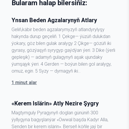
Bularam halap bilersiňiz:
Ynsan Beden Agzalarynyň Atlary
Geliň,käbir beden agzalarymyzyň atlandyrylyşy
hakynda durup geçeliň. 1 Çekge― ýüzüň dulukdan
ýokary, göz bilen gulak aralygy 2 Çikge― gözüň iki
gyrasy, gözýaşyň syrygyp gaýdýan ýeri. 3 Dike (ýerli
gepleşik) ― adamyň gulagynyň aşak ujundaky
ýumşajyk ýeri. 4 Gerden ― boýun bilen gol aralygy,
omuz, egin. 5 Syzy ― dyrnagyň iki…
1 minut alar
«Kerem Islärin» Atly Nezire Şygry
Magtymguly Pyragynyň doglan gününiň 300
ýyllygyna bagyşlanýar «Owwal başda Kadyr Alla,
Senden bir kerem islärin». Berseň köňle jaý bir