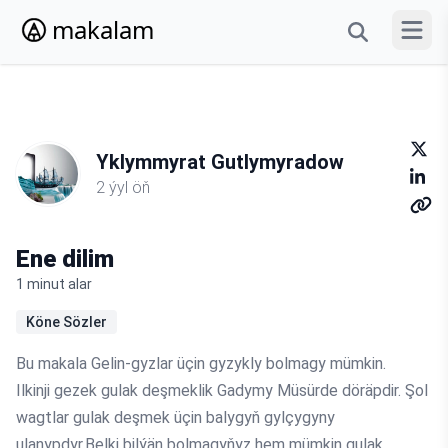
makalam
Menýun
Yklymmyrat Gutlymyradow
2 ýyl öň
Ene dilim
1 minut alar
Köne Sözler
Bu makala Gelin-gyzlar üçin gyzykly bolmagy mümkin.
Ilkinji gezek gulak deşmeklik Gadymy Müsürde döräpdir. Şol
wagtlar gulak deşmek üçin balygyň gylçygyny
ulanypdyr.Belki bilýän bolmagyňyz hem mümkin gulak