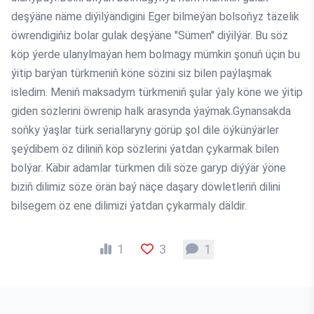
deşýäne näme diýilýändigini Eger bilmeýän bolsoňyz täzelik
öwrendigiňiz bolar gulak deşýäne "Sümen" diýilýär. Bu söz
köp ýerde ulanylmaýan hem bolmagy mümkin şonuň üçin bu
ýitip barýan türkmeniň köne sözini siz bilen paýlaşmak
isledim. Meniň maksadym türkmeniň şular ýaly köne we ýitip
giden sözlerini öwrenip halk arasynda ýaýmak.Gynansakda
soňky ýaşlar türk seriallaryny görüp şol dile öýkünýärler
şeýdibem öz diliniň köp sözlerini ýatdan çykarmak bilen
bolýar. Käbir adamlar türkmen dili söze garyp diýýär ýöne
biziň dilimiz söze örän baý näçe daşary döwletleriň dilini
bilsegem öz ene dilimizi ýatdan çykarmaly däldir.
1
3
1