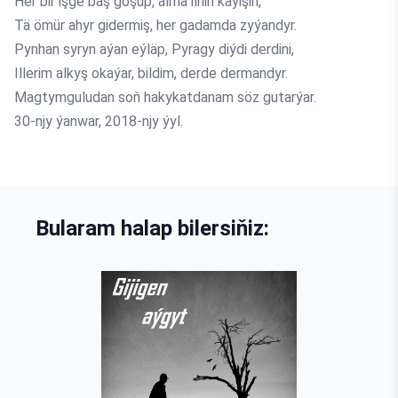
Her bir işge baş goşup, alma ilniň käýişin,
Tä ömür ahyr gidermiş, her gadamda zyýandyr.
Pynhan syryn aýan eýläp, Pyragy diýdi derdini,
Illerim alkyş okaýar, bildim, derde dermandyr.
Magtymguludan soň hakykatdanam söz gutarýar.
30-njy ýanwar, 2018-njy ýyl.
Bularam halap bilersiňiz: