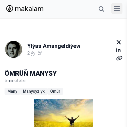
makalam
Menýun
Ylýas Amangeldiýew
2 ýyl öň
ÖMRÜŇ MANYSY
5 minut alar
Many
Manysyzlyk
Ömür