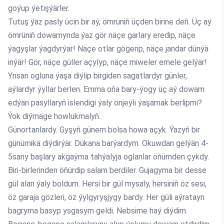
goýup ýetişýärler.
Tutuş ýaz pasly ücin bir aý, ömrüniň üçden birine deň. Üç aý
ömrüniň dowamynda ýaz gör näçe garlary eredip, näçe
ýagyşlar ýagdyrýar! Näçe otlar gögerip, näçe jandar dünýä
inýär! Gör, näçe güller açylyp, näçe miweler emele gelýär!
Ynsan ogluna ýaşa diýlip birgiden sagatlardyr günler,
aýlardyr ýyllar berlen. Emma oňa bary-ýogy üç aý dowam
edýän pasyllaryň islendigi ýaly önjeýli ýaşamak berlipmi?
Ýok diýmäge howlukmalyň.
Günortanlardy. Gyşyň günem bolsa howa açyk. Ýazyň bir
günümikä diýdirýär. Dükana barýardym. Okuwdan gelýän 4-
5sany başlary akgaýma tahýalyja oglanlar öňümden çykdy.
Biri-birlerinden öňürdip salam berdiler. Gujagyma bir desse
gül alan ýaly boldum. Hersi bir gül mysaly, hersiniň öz sesi,
öz garaja gözleri, öz ýylgyryşjygy bardy. Her güli aýratayn
bagryma basyp ysgasym geldi. Nebsime haý diýdim.