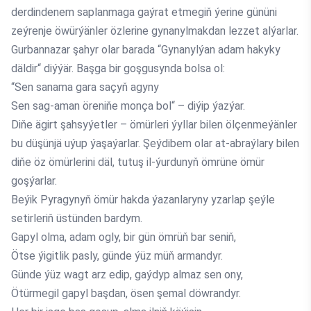
derdindenem saplanmaga gaýrat etmegiň ýerine gününi
zeýrenje öwürýänler özlerine gynanylmakdan lezzet alýarlar.
Gurbannazar şahyr olar barada “Gynanylýan adam hakyky
däldir“ diýýär. Başga bir goşgusynda bolsa ol:
“Sen sanama gara saçyň agyny
Sen sag-aman öreniňe monça bol“ – diýip ýazýar.
Diňe ägirt şahsyýetler – ömürleri ýyllar bilen ölçenmeýänler
bu düşünjä uýup ýaşaýarlar. Şeýdibem olar at-abraýlary bilen
diňe öz ömürlerini däl, tutuş il-ýurdunyň ömrüne ömür
goşýarlar.
Beýik Pyragynyň ömür hakda ýazanlaryny yzarlap şeýle
setirleriň üstünden bardym.
Gapyl olma, adam ogly, bir gün ömrüň bar seniň,
Ötse ýigitlik pasly, günde ýüz müň armandyr.
Günde ýüz wagt arz edip, gaýdyp almaz sen ony,
Ötürmegil gapyl başdan, ösen şemal döwrandyr.