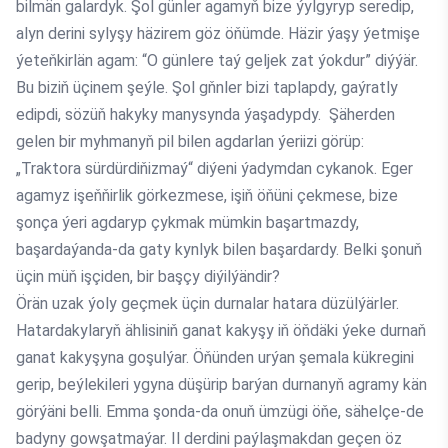
bilmän galardyk. Şol günler agamyň bize ýylgyryp seredip,
alyn derini sylyşy häzirem göz öňümde. Häzir ýaşy ýetmişe
ýeteňkirlän agam: “O günlere taý geljek zat ýokdur” diýýär.
Bu biziň üçinem şeýle. Şol gňnler bizi taplapdy, gaýratly
edipdi, sözüň hakyky manysynda ýaşadypdy. Şäherden
gelen bir myhmanyň pil bilen agdarlan ýeriizi görüp:
„Traktora sürdürdiňizmaý“ diýeni ýadymdan cykanok. Eger
agamyz işeňňirlik görkezmese, işiň öňüni çekmese, bize
şonça ýeri agdaryp çykmak mümkin başartmazdy,
başardaýanda-da gaty kynlyk bilen başardardy. Belki şonuň
üçin müň işçiden, bir başçy diýilýändir?
Örän uzak ýoly geçmek üçin durnalar hatara düzülýärler.
Hatardakylaryň ählisiniň ganat kakyşy iň öňdäki ýeke durnaň
ganat kakyşyna goşulýar. Öňünden urýan şemala kükregini
gerip, beýlekileri ygyna düşürip barýan durnanyň agramy kän
görýäni belli. Emma şonda-da onuň ümzügi öňe, sähelçe-de
badyny gowşatmaýar. Il derdini paýlaşmakdan geçen öz