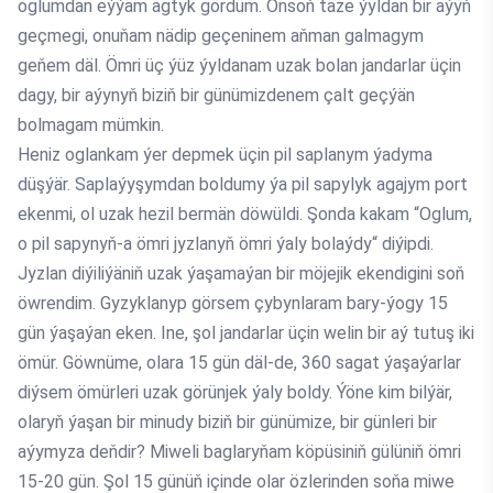
oglumdan eýýäm agtyk gördüm. Onsoň täze ýyldan bir aýyň
geçmegi, onuňam nädip geçeninem aňman galmagym
geňem däl. Ömri üç ýüz ýyldanam uzak bolan jandarlar üçin
dagy, bir aýynyň biziň bir günümizdenem çalt geçýän
bolmagam mümkin.
Heniz oglankam ýer depmek üçin pil saplanym ýadyma
düşýär. Saplaýyşymdan boldumy ýa pil sapylyk agajym port
ekenmi, ol uzak hezil bermän döwüldi. Şonda kakam “Oglum,
o pil sapynyň-a ömri jyzlanyň ömri ýaly bolaýdy“ diýipdi.
Jyzlan diýiliýäniň uzak ýaşamaýan bir möjejik ekendigini soň
öwrendim. Gyzyklanyp görsem çybynlaram bary-ýogy 15
gün ýaşaýan eken. Ine, şol jandarlar üçin welin bir aý tutuş iki
ömür. Göwnüme, olara 15 gün däl-de, 360 sagat ýaşaýarlar
diýsem ömürleri uzak görünjek ýaly boldy. Ýöne kim bilýär,
olaryň ýaşan bir minudy biziň bir günümize, bir günleri bir
aýymyza deňdir? Miweli baglaryňam köpüsiniň gülüniň ömri
15-20 gün. Şol 15 günüň içinde olar özlerinden soňa miwe