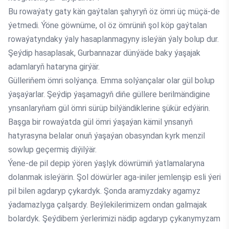
Bu rowaýaty gaty kän gaýtalan şahyryň öz ömri üç müçä-de
ýetmedi. Ýöne göwnüme, ol öz ömrüniň şol köp gaýtalan
rowaýatyndaky ýaly hasaplanmagyny isleýän ýaly bolup dur.
Şeýdip hasaplasak, Gurbannazar dünýäde baky ýaşajak
adamlaryň hataryna girýär.
Gülleriňem ömri solýança. Emma solýançalar olar gül bolup
ýaşaýarlar. Şeýdip ýaşamagyň diňe güllere berilmändigine
ynsanlaryňam gül ömri sürüp bilýändiklerine şükür edýärin.
Başga bir rowaýatda gül ömri ýaşaýan kämil ynsanyň
hatyrasyna belalar onuň ýaşaýan obasyndan kyrk menzil
sowlup geçermiş diýilýär.
Ýene-de pil depip ýören ýaşlyk döwrümiň ýatlamalaryna
dolanmak isleýärin. Şol döwürler aga-iniler jemlenşip esli ýeri
pil bilen agdaryp çykardyk. Şonda aramyzdaky agamyz
ýadamazlyga çalşardy. Beýlekilerimizem ondan galmajak
bolardyk. Şeýdibem ýerlerimizi nädip agdaryp çykanymyzam