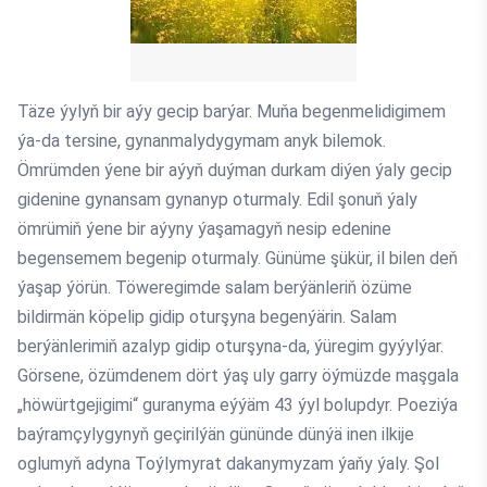
Täze ýylyň bir aýy gecip barýar. Muňa begenmelidigimem
ýa-da tersine, gynanmalydygymam anyk bilemok.
Ömrümden ýene bir aýyň duýman durkam diýen ýaly gecip
gidenine gynansam gynanyp oturmaly. Edil şonuň ýaly
ömrümiň ýene bir aýyny ýaşamagyň nesip edenine
begensemem begenip oturmaly. Günüme şükür, il bilen deň
ýaşap ýörün. Töweregimde salam berýänleriň özüme
bildirmän köpelip gidip oturşyna begenýärin. Salam
berýänlerimiň azalyp gidip oturşyna-da, ýüregim gyýylýar.
Görsene, özümdenem dört ýaş uly garry öýmüzde maşgala
„höwürtgejigimi“ guranyma eýýäm 43 ýyl bolupdyr. Poeziýa
baýramçylygynyň geçirilýän gününde dünýä inen ilkije
oglumyň adyna Toýlymyrat dakanymyzam ýaňy ýaly. Şol