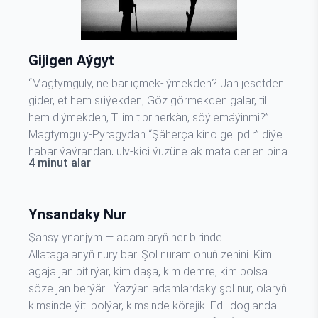
Gijigen Aýgyt
“Magtymguly, ne bar içmek-iýmekden? Jan jesetden
gider, et hem süýekden; Göz görmekden galar, til
hem diýmekden, Tilim tibrinerkän, söýlemäýinmi?”
Magtymguly-Pyragydan “Şäherçä kino gelipdir” diýen
habar ýaýrandan, uly-kiçi ýüzüne ak mata gerlen bina
4 minut alar
bakan eňdiler. Ejesiniň köýneginden ýapyşyp barýan
kiçijik oglanjyk gök meýdançada ösüp oturan ajaýyp
serwi agajyna täsin galyp seredip…
Ynsandaky Nur
Şahsy ynanjym — adamlaryň her birinde
Allatagalanyň nury bar. Şol nuram onuň zehini. Kim
agaja jan bitirýär, kim daşa, kim demre, kim bolsa
söze jan berýär… Ýazýan adamlardaky şol nur, olaryň
kimsinde ýiti bolýar, kimsinde körejik. Edil doglanda