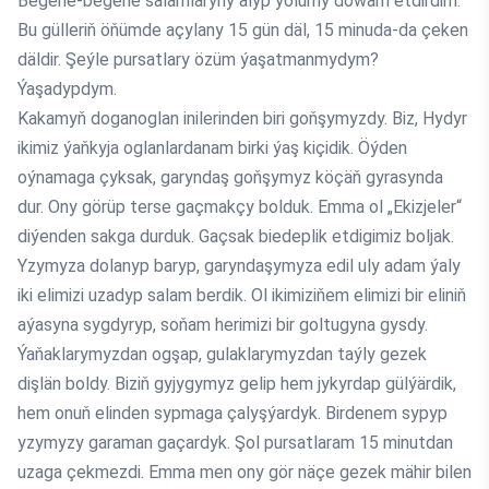
Begene-begene salamlaryny alyp ýolumy dowam etdirdim.
Bu gülleriň öňümde açylany 15 gün däl, 15 minuda-da çeken
däldir. Şeýle pursatlary özüm ýaşatmanmydym?
Ýaşadypdym.
Kakamyň doganoglan inilerinden biri goňşymyzdy. Biz, Hydyr
ikimiz ýaňkyja oglanlardanam birki ýaş kiçidik. Öýden
oýnamaga çyksak, garyndaş goňşymyz köçäň gyrasynda
dur. Ony görüp terse gaçmakçy bolduk. Emma ol „Ekizjeler“
diýenden sakga durduk. Gaçsak biedeplik etdigimiz boljak.
Yzymyza dolanyp baryp, garyndaşymyza edil uly adam ýaly
iki elimizi uzadyp salam berdik. Ol ikimiziňem elimizi bir eliniň
aýasyna sygdyryp, soňam herimizi bir goltugyna gysdy.
Ýaňaklarymyzdan ogşap, gulaklarymyzdan taýly gezek
dişlän boldy. Biziň gyjygymyz gelip hem jykyrdap gülýärdik,
hem onuň elinden sypmaga çalyşýardyk. Birdenem sypyp
yzymyzy garaman gaçardyk. Şol pursatlaram 15 minutdan
uzaga çekmezdi. Emma men ony gör näçe gezek mähir bilen