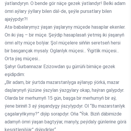
ýatlandyryn. O bende gör näçe gezek ýatlandyr! Belki adam
ömri aýlary ýyllary bilen däl-de, şeýle pursatlary bilen
ajaýypdyr?!
Ata-babalarymyz ýaşan ýaşlaryny müçede hasaplar ekenler.
On iki ýaş – bir müçe. Şeýdip hasaplasaň ýetmiş iki ýaşanyň
ömri alty müçe bolýar. Şol müçelere siňňin seretseň hersi
bir basgançak mysaly. Oglanlyk müçesi... Ýigitlik müçesi...
Orta ýaş müçesi...
Şahyr Gurbannazar Ezizowdan şu gürrüňi birnäçe gezek
eşidipdim:
„Bir adam, bir ýurtda mazarstanlyga aýlanyp ýörkä, mazar
daşlarynyň ýüzüne ýazylan ýazgylary okap, haýran galypdyr.
Olarda bir merhumyň 15 gün, başga bir merhumyň bir aý,
ýene biriniň 3 aý ýaşandygy ýazylypdyr. Ol “Bu mazarstanlyk
çagalaryňkymy?” diýip sorapdyr. Oňa “Ýok. Biziň däbimizde
adamyň ömri ýaşan bagtyýar, manyly, peýdaly günlerine görä
kesgitlenilýär” diýipdirler“.