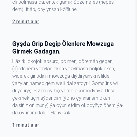
öli bolmasa-da, entek gämik Söze nefes (nepes,
dem) üfläp, ony ynsan köňlüne,…
2 minut alar
Gyşda Grip Degip Ölenlere Mowzuga
Girmek Gadagan.
Häzirki okojok absurd, bolmen, döremän geçen,
(n)irdenem ýazylan eken ýazylmasa boljok eken,
widerek giripdirin mowzuga diýdirýänski istilde
ýazylan nämedigem welli däl zatdyr!!! Gömdüriş wii
duýduryş. Siz muny hiç ýerde okomodyňyz. Ünsi
çekmek üçin aýdendirn (ýönö çynnanam okan
dälsiňiz öň muny) ýa oýun etdim okodyňyz öňem ýa-
da oýunam däldir. Hany kak…
1 minut alar