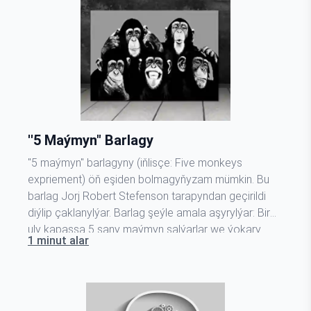
''5 Maýmyn" Barlagy
''5 maýmyn" barlagyny (iňlisçe: Five monkeys
expriement) öň eşiden bolmagyňyzam mümkin. Bu
barlag Jorj Robert Stefenson tarapyndan geçirildi
diýlip çaklanylýar. Barlag şeýle amala aşyrylýar: Bir
uly kapassa 5 sany maýmyn salýarlar we ýokary
1 minut alar
banan goýulýar. Maýmynlaryň biri ol banany
dyrmaşyp aljak bolanda 5 maýmyna hem güýçli
basyş bilen suw sepilýär.…