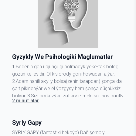
Gyzykly We Psihologiki Maglumatlar
1.Bedeniň gan üpjünçiligi bolmadyk ýeke-täk bölegi
gözüň kellesidir. Ol kislorody göni howadan alýar.
2.Adam nähili akylly bolsa(zehin tarapdan) şonça-da
çalt pikirlenýär we el ýazgysy hem şonça düşnüksiz
bolýar. 3.Sizi gorkuzýan zatlary etmek, sizi has bagtly
2 minut alar
eder. 4.Iki dille gürleýän adamlar bir dilden beýlekisine
geçenlerinde hem häsiýetini üýtgedip bilerler.
5.Syýahat etmek…
Syrly Gapy
SYRLY GAPY (fantastiki hekaýa) Daň şemaly