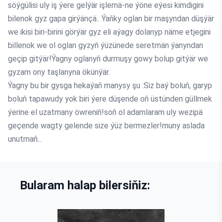
söýgülisi uly iş ýere gelýär işlemä-ne ýöne eýesi kimdigini
bilenok gyz gapa girýänçä.. Ýaňky oglan bir maşyndan düşýär
we ikisi biri-birini görýär gyz eli aýagy dolanyp näme etjegini
billenok we ol oglan gyzyň ýüzünede seretmän ýanyndan
geçip gitýär!Ýagny oglanyň durmuşy gowy bolup gitýär we
gyzam ony taşlanyna ökünýär.
Ýagny bu bir gysga hekaýaň manysy şu :Siz baý boluň, garyp
boluň tapawudy yok biri ýere düşende oň üstünden güllmek
ýerine el uzatmany öwreniň!soň ol adamlaram uly wezipä
geçende wagty gelende size ýüz bermezler!muny aslada
unutmaň...
Bularam halap bilersiňiz: