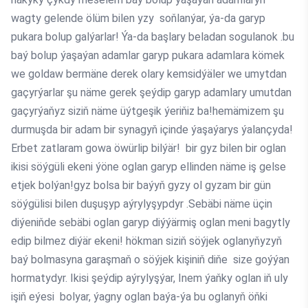
wagty gelende ölüm bilen yzy soňlanýar, ýa-da garyp
pukara bolup galýarlar! Ýa-da başlary beladan sogulanok .bu
baý bolup ýaşaýan adamlar garyp pukara adamlara kömek
we goldaw bermäne derek olary kemsidýäler we umytdan
gaçyrýarlar şu näme gerek şeýdip garyp adamlary umutdan
gaçyrýaňyz siziň näme üýtgeşik ýeriňiz ba!hemämizem şu
durmuşda bir adam bir synagyň içinde ýaşaýarys ýalançyda!
Erbet zatlaram gowa öwürlip bilýär! bir gyz bilen bir oglan
ikisi söýgüli ekeni ýöne oglan garyp ellinden näme iş gelse
etjek bolýan!gyz bolsa bir baýyň gyzy ol gyzam bir gün
söýgülisi bilen duşuşyp aýrylyşypdyr .Sebäbi näme üçin
diýeniňde sebäbi oglan garyp diýýärmiş oglan meni bagytly
edip bilmez diýär ekeni! hökman siziň söýjek oglanyňyzyň
baý bolmasyna garaşmaň o söýjek kişiniň diňe size goýýan
hormatydyr. Ikisi şeýdip aýrylyşýar, Inem ýaňky oglan iň uly
işiň eýesi bolyar, ýagny oglan baýa-ýa bu oglanyň öňki