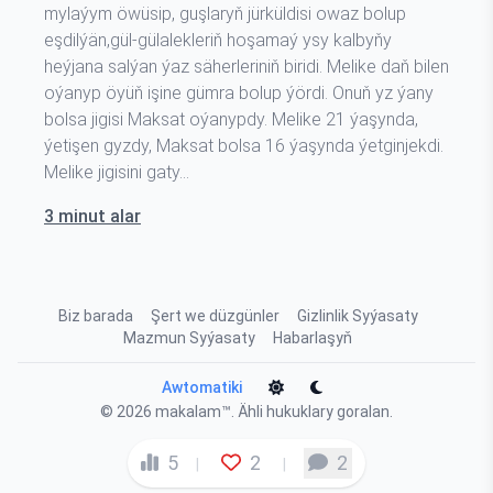
mylaýym öwüsip, guşlaryň jürküldisi owaz bolup
eşdilýän,gül-gülalekleriň hoşamaý ysy kalbyňy
heýjana salýan ýaz säherleriniň biridi. Melike daň bilen
oýanyp öyüň işine gümra bolup ýördi. Onuň yz ýany
bolsa jigisi Maksat oýanypdy. Melike 21 ýaşynda,
ýetişen gyzdy, Maksat bolsa 16 ýaşynda ýetginjekdi.
Melike jigisini gaty…
3 minut alar
Biz barada
Şert we düzgünler
Gizlinlik Syýasaty
Mazmun Syýasaty
Habarlaşyň
Awtomatiki
© 2026
makalam™
. Ähli hukuklary goralan.
5
2
2
|
|