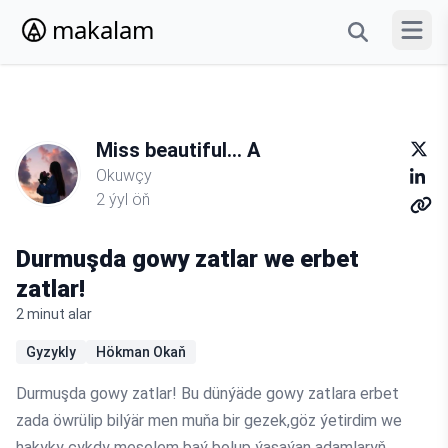
makalam
Menýun
Miss beautiful... A
Okuwçy
2 ýyl öň
Durmuşda gowy zatlar we erbet
zatlar!
2 minut alar
Gyzykly
Hökman Okaň
Durmuşda gowy zatlar! Bu dünýäde gowy zatlara erbet
zada öwrülip bilýär men muňa bir gezek,göz ýetirdim we
hakyky çykdy meselem baý bolup ýaşaýan adamlaryň